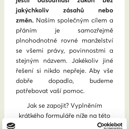
jestli odsouhlasí zákon bez
jakýchkoliv zásahů nebo
změn.
Naším společným cílem a
přáním je samozřejmě
plnohodnotné rovné manželství
se všemi právy, povinnostmi a
stejným názvem. Jakékoliv jiné
řešení si nikdo nepřeje. Aby vše
dobře dopadlo,
budeme
potřebovat vaší pomoc
.
Jak se zapojit? Vyplněním
krátkého formuláře níže na této
stránce.