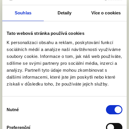
PŘÍŠTÍ DVA MĚSÍCE
Souhlas
Detaily
Více o cookies
ROZHODNOU.
Tato webová stránka používá cookies
Chcete vědět více? Další
K personalizaci obsahu a reklam, poskytování funkcí
informace najdete v
našem
sociálních médií a analýze naší návštěvnosti využíváme
článku
.
soubory cookie. Informace o tom, jak náš web používáte,
sdílíme se svými partnery pro sociální média, inzerci a
analýzy. Partneři tyto údaje mohou zkombinovat s
dalšími informacemi, které jste jim poskytli nebo které
získali v důsledku toho, že používáte jejich služby.
Výběr
Nutné
souhlasu
Preferenční