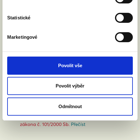
Chci se zapojit.
Statistické
Jméno a příjmení:
Marketingové
Váš email:
Povolit vše
Kde žijete?
:
(město, PSČ)
Povolit výběr
Odmítnout
Souhlasím se zpracováním osobních údajů podle
zákona č. 101/2000 Sb.
Přečíst