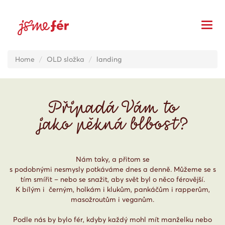
Home
OLD složka
landing
Připadá Vám to
jako pěkná blbost?
Nám taky, a přitom se
s podobnými nesmysly potkáváme dnes a denně. Můžeme se s
tím smířit – nebo se snažit, aby svět byl o něco férovější.
K bílým i černým, holkám i klukům, pankáčům i rapperům,
masožroutům i veganům.
Podle nás by bylo fér, kdyby každý mohl mít manželku nebo