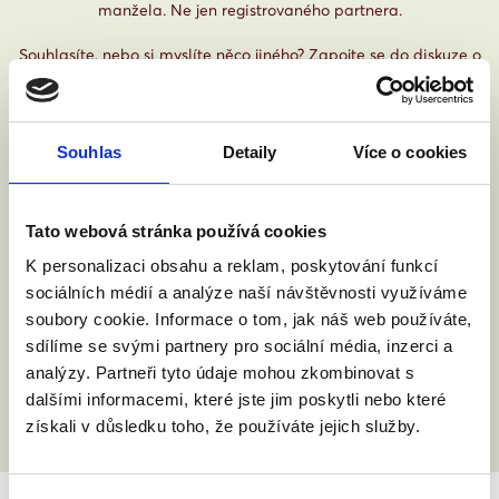
manžela. Ne jen registrovaného partnera.
Souhlasíte, nebo si myslíte něco jiného? Zapojte se do diskuze o
tom, co v naší společnosti je a není fér. Zajímají nás Vaše
upřímné názory, pocity a nápady.
Chcete vědět víc? Klikněte na
www.jsmefer.cz
Souhlas
Detaily
Více o cookies
Tato webová stránka používá cookies
K personalizaci obsahu a reklam, poskytování funkcí
sociálních médií a analýze naší návštěvnosti využíváme
soubory cookie. Informace o tom, jak náš web používáte,
sdílíme se svými partnery pro sociální média, inzerci a
analýzy. Partneři tyto údaje mohou zkombinovat s
dalšími informacemi, které jste jim poskytli nebo které
získali v důsledku toho, že používáte jejich služby.