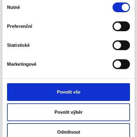
Výběr
Nutné
souhlasu
Nejprve se prosím
zaregistrujte
Preferenční
nebo
přihlaste
Statistické
Marketingové
E-mailová adresa*
Povolit vše
Poštovní směrovací číslo*
Povolit výběr
Dosažené vzdělání*
vysokoškolské
Odmítnout
středoškolské