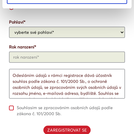
základní
Pohlaví*
Rok narození*
Odesláním údajů v rámci registrace dává účastník
souhlas podle zákona č. 101/2000 Sb., o ochraně
osobních údajů, se zpracováním svých osobních údajů v
rozsahu jméno, e-mailová adresa, bydliště. Souhlas se
zpracováním osobních údajů se uděluje na dobu 10 let,
případně do odvolání tohoto souhlasu subjektem
Souhlasím se zpracováním osobních údajů podle
údajů. Účelem zpracování údajů poskytnutých na
zákona č. 101/2000 Sb.
základě dobrovolného rozhodnutí účastníků je zajištění
anket a marketingových účelů, tj. nabízení výrobků a
služeb, nebo zasílaní informací o pořádaných akcích,