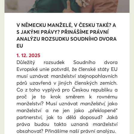
V NĚMECKU MANŽELÉ, V ČESKU TAKÉ? A
S JAKÝMI PRÁVY? PŘINÁŠÍME PRÁVNÍ
ANALÝZU ROZSUDKU SOUDNÍHO DVORA
EU
1. 12. 2025
Důležitý rozsudek Soudního dvora
Evropské unie potvrdil, že členské státy EU
musí uznávat manželství stejnopohlavních
párů uzavřená v jiných členských zemích.
Co z toho vyplývá pro Českou republiku a
proč je to krok směrem k rovnému
manželství? Musí uznávat
manželství
, jako
manželství a ne jen jako „překlopené“
partnerství, jak to dělá doposud? Jaká
práva budou takto uznaná manželství
obsahovat? Přinášíme naší právní analýzu.