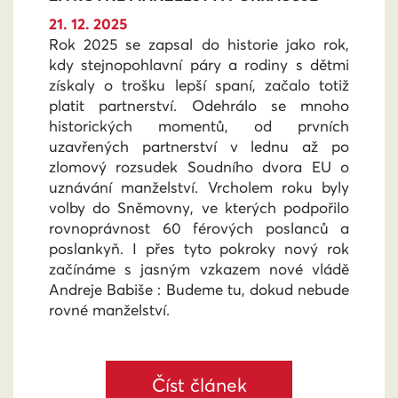
21. 12. 2025
Rok 2025 se zapsal do historie jako rok,
kdy stejnopohlavní páry a rodiny s dětmi
získaly o trošku lepší spaní, začalo totiž
platit partnerství. Odehrálo se mnoho
historických momentů, od prvních
uzavřených partnerství v lednu až po
zlomový rozsudek Soudního dvora EU o
uznávání manželství. Vrcholem roku byly
volby do Sněmovny, ve kterých podpořilo
rovnoprávnost 60 férových poslanců a
poslankyň. I přes tyto pokroky nový rok
začínáme s jasným vzkazem nové vládě
Andreje Babiše : Budeme tu, dokud nebude
rovné manželství.
Číst článek