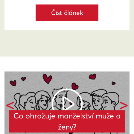
Číst článek
Zpět
Vpř
Co ohrožuje manželství muže a
ženy?