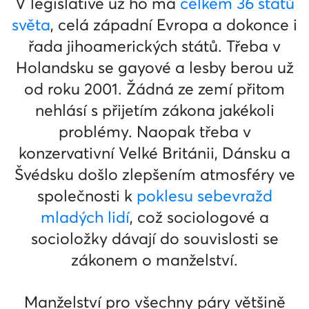
V legislativě už ho má
celkem 36 států
světa
, celá západní Evropa a dokonce i
řada jihoamerických států. Třeba v
Holandsku se gayové a lesby berou už
od roku 2001. Žádná ze zemí přitom
nehlásí s přijetím zákona jakékoli
problémy. Naopak třeba v
konzervativní Velké Británii, Dánsku a
Švédsku došlo zlepšením atmosféry ve
společnosti k
poklesu sebevražd
mladých lidí
, což sociologové a
socioložky dávají do souvislosti se
zákonem o manželství.
Manželství pro všechny páry většině