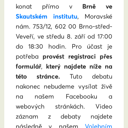
konat přímo v
Brně ve
Skautském institutu
,
Moravské
nám. 753/12, 602 00 Brno-střed-
Veveří
, ve středu 8. září od 17:00
do 18:30 hodin.
Pro účast je
potřeba
provést registraci přes
formulář
,
který najdete níže na
této stránce.
Tuto debatu
nakonec nebudeme vysílat živě
na našem Facebooku a
webových stránkách. Video
záznam z debaty najdete
následně v našem
Volebním