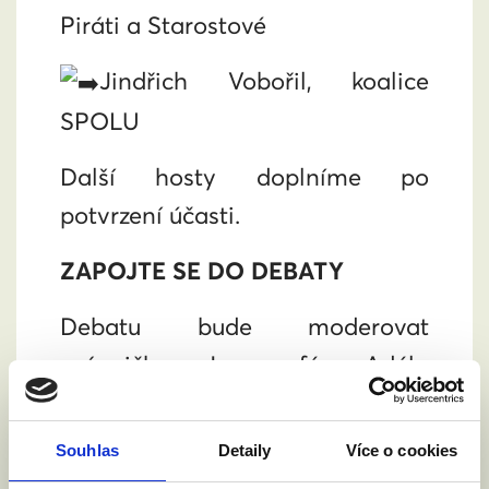
Piráti a Starostové
Jindřich Vobořil, koalice
SPOLU
Další hosty doplníme po
potvrzení účasti.
ZAPOJTE SE DO DEBATY
Debatu bude moderovat
právnička Jsme fér Adéla
Horáková, ale zapojit se do ní
můžete i vy. Debatovat můžete
Souhlas
Detaily
Více o cookies
na místě. Tak se nezapomeňte