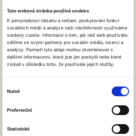
registrovat níže na této stránce
Tato webová stránka používá cookies
K personalizaci obsahu a reklam, poskytování funkcí
sociálních médií a analýze naší návštěvnosti využíváme
Informace k debatě průběžně
soubory cookie. Informace o tom, jak náš web používáte,
sdílíme se svými partnery pro sociální média, inzerci a
doplňujeme.
analýzy. Partneři tyto údaje mohou zkombinovat s
dalšími informacemi, které jste jim poskytli nebo které
Debatu pořádáme v prostorách
získali v důsledku toho, že používáte jejich služby.
Skautského institutu
v
Brně.
Místo setkávání,
Výběr
seberealizace a prostor pro
Nutné
souhlasu
všechny, kdo mají chuť se
Preferenční
potkávat, v samotném centru
Brna.
Statistické