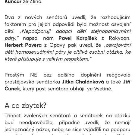
Kunčar
ze Zlína.
Dva z nových senátorů uvedli, že rozhodujícím
faktorem pro jejich odpovědi byla možnost osvojení
dětí.
„Nepodporuji adopci dětí stejnopohlavními
páry,“
napsal nám
Pavel Karpíšek
z Rokycan.
Herbert Pavera
z Opavy pak uvedl, že
„osvojování
dětí homosexuálními páry je citlivá osobní otázka, ke
které přistupuje s velkým respektem.“
Prostým NE bez dalšího doplnění reagovala
prostějovská senátorka
Jitka Chalánková
a také
Jiří
Čunek
, který post senátora obhájil ve Vsetíně.
A co zbytek?
Třináct zvolených senátorů a senátorek na otázku
buď neodpovědělo, případně uvedli, že nemají
jednoznačný názor, nebo se sice vyjádřili na podporu