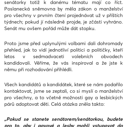
senátorky totiž k danému tématu mají co říct.
Poslanecká sněmovna by měla zákon o manželství
pro všechny v prvním čtení projednávat už v příštích
týdnech; pokud jí následně projde, je zčásti vyhráno.
Senát mu ovšem pořád může dát stopku.
Proto jsme před uplynulými volbami dali dohromady
přehled, jak to vidí jednotliví politici a političky, kteří
letos v sedmadvaceti volebních obvodech
kandidovali. Věříme, že vás inspiroval a že jste k
němu při rozhodování přihlédli.
Všech kandidátů a kandidátek, které se nám podařilo
kontaktovat, jsme se zeptali, co si myslí o manželství
pro všechny, a to včetně možnosti gay a lesbických
párů adoptovat děti. Celá otázka zněla takto:
„Pokud se stanete senátorem/senátorkou, budete
pro to, aby i gayové a lesby mohli vstupovat do