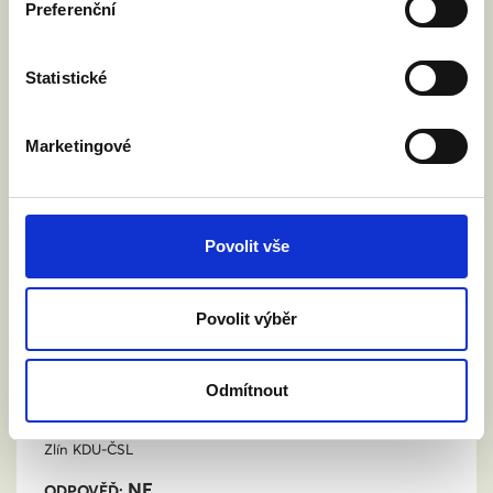
Preferenční
Statistické
PAVEL KARPÍŠEK
Rokycany
ODS
Marketingové
NE
ODPOVĚĎ:
„Nepodpodporuji adopci dětí stejnopohlavními
páry.“
Povolit vše
Povolit výběr
Odmítnout
PATRIK KUNČAR
Zlín
KDU-ČSL
NE
ODPOVĚĎ: