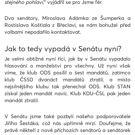
stejného pohlaví,
“ vyjádřil se pro Jsme fér.
Dva senátory, Miroslava Adámka ze Šumperka a
Rostislava Koštiala z Břeclavi, se nám bohužel před
volbami nepodařilo kontaktovat.
Jak to tedy vypadá v Senátu nyní?
Je velmi obtížné nyní říci, jak by v Senátu vypadalo
hlasování o manželství pro všechny. Už nyní však
víme, že klub ODS posílil o šest mandátů, zatímco
klub ČSSD dvanáct mandátů ztratil, a místo
nejsilnějšího klubu tak přenechal ODS. Klub STAN
získal jeden mandát navíc. Klub KDU-ČSL pak jeden
mandát ztratil.
V Senátu jsme také pozbyli našeho podporovatele
Jiřího Šestáka, což nás upřímně mrzí. Doufejme, že
právě někteří z nově příchozích senátorů a senátorek