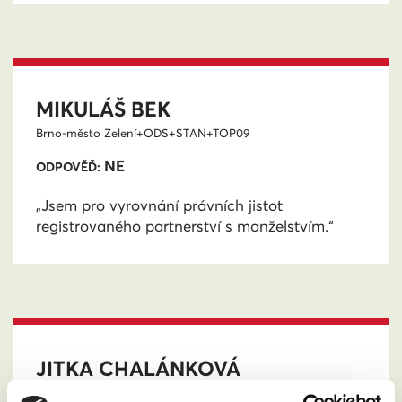
MIKULÁŠ BEK
Brno-město
Zelení+ODS+STAN+TOP09
NE
ODPOVĚĎ:
„Jsem pro vyrovnání právních jistot
registrovaného partnerství s manželstvím.“
JITKA CHALÁNKOVÁ
Prostějov
Nezávislá kandidátka