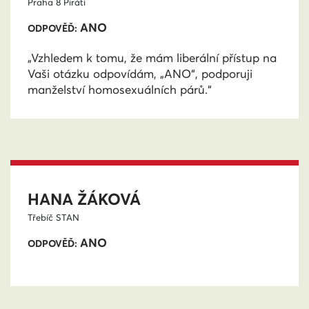
Praha 8
Piráti
ANO
ODPOVĚĎ:
„Vzhledem k tomu, že mám liberální přístup na
Vaši otázku odpovídám, „ANO“, podporuji
manželství homosexuálních párů.“
HANA ŽÁKOVÁ
Třebíč
STAN
ANO
ODPOVĚĎ: