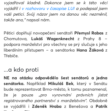
vyjadřoval kladně. Dokonce jsem se k této věci
vyjádřil i
v rozhovoru v časopise LUI
a podepsal jsem
vaši petici. Svůj názor jsem na danou věc nezměnil,
takže ano,“
napsal nám.
Pětici doplňují novopečení senátoři
Přemysl Rabas
z
Chomutova,
Lukáš Wagenknecht
z Prahy 8 –
podpora manželství pro všechny se prý slučuje s jeho
liberálním přístupem – a senátorka
Hana Žáková
z
Třebíče.
...a kdo proti
NE na otázku odpovědělo šest senátorů a jedna
senátorka.
Například
Mikuláš Bek
, který v Senátu
bude reprezentovat Brno-město, k tomu poznamenal,
že je pouze
„pro vyrovnání právních jistot
registrovaného partnerství s manželstvím“
. Obdobně
se vyjádřili i
Zdeněk Hraba
z Benešova a
Patrik