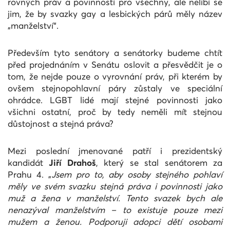
rovných práv a povinností pro všechny, ale nelíbí se
jim, že by svazky gay a lesbických párů měly název
„manželství“.
Především tyto senátory a senátorky budeme chtít
před projednáním v Senátu oslovit a přesvědčit je o
tom, že nejde pouze o vyrovnání práv, při kterém by
ovšem stejnopohlavní páry zůstaly ve speciální
ohrádce. LGBT lidé mají stejné povinnosti jako
všichni ostatní, proč by tedy neměli mít stejnou
důstojnost a stejná práva?
Mezi poslední jmenované patří i prezidentský
kandidát
Jiří Drahoš
, který se stal senátorem za
Prahu 4. „
Jsem pro to, aby osoby stejného pohlaví
měly ve svém svazku stejná práva i povinnosti jako
muž a žena v manželství. Tento svazek bych ale
nenazýval manželstvím – to existuje pouze mezi
mužem a ženou. Podporuji adopci dětí osobami