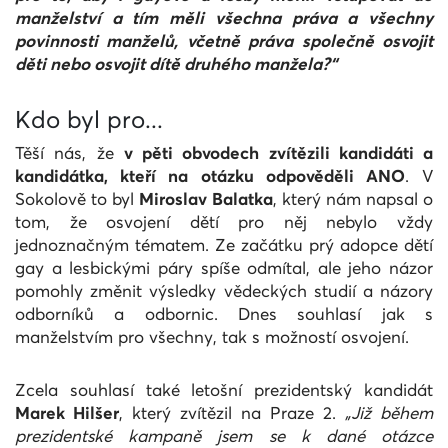
manželství a tím měli všechna práva a všechny
povinnosti manželů, včetně práva společně osvojit
děti nebo osvojit dítě druhého manžela?“
Kdo byl pro...
Těší nás, že
v pěti obvodech zvítězili kandidáti a
kandidátka, kteří na otázku odpověděli ANO
. V
Sokolově to byl
Miroslav Balatka
, který nám napsal o
tom, že osvojení dětí pro něj nebylo vždy
jednoznačným tématem. Ze začátku prý adopce dětí
gay a lesbickými páry spíše odmítal, ale jeho názor
pomohly změnit výsledky vědeckých studií a názory
odborníků a odbornic. Dnes souhlasí jak s
manželstvím pro všechny, tak s možností osvojení.
Zcela souhlasí také letošní prezidentský kandidát
Marek Hilšer
, který zvítězil na Praze 2.
„Již během
prezidentské kampaně jsem se k dané otázce