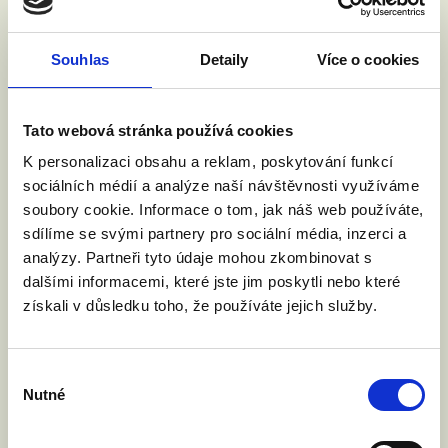
NE
ODPOVĚĎ:
Souhlas
Detaily
Více o cookies
Tato webová stránka používá cookies
K personalizaci obsahu a reklam, poskytování funkcí
sociálních médií a analýze naší návštěvnosti využíváme
ZDENĚK HRABA
soubory cookie. Informace o tom, jak náš web používáte,
Benešov
STAN
sdílíme se svými partnery pro sociální média, inzerci a
analýzy. Partneři tyto údaje mohou zkombinovat s
NE
ODPOVĚĎ:
dalšími informacemi, které jste jim poskytli nebo které
získali v důsledku toho, že používáte jejich služby.
„Jsem přesvědčen, že termín manželství
popisuje výhradně svazek muže a ženy,
každopádně bych byl pro, aby registrované
Výběr
partnerství mezi osobami ste...
více
Nutné
souhlasu