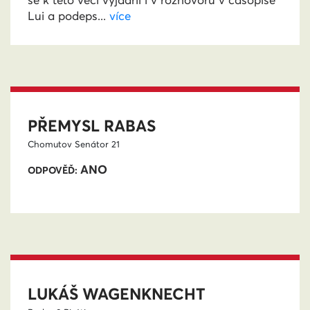
se k této věci vyjádřil i v rozhovoru v časopise
Lui a podeps...
více
PŘEMYSL RABAS
Chomutov
Senátor 21
ANO
ODPOVĚĎ:
LUKÁŠ WAGENKNECHT