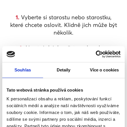
1.
Vyberte si starostu nebo starostku,
které chcete oslovit. Klidně jich může být
několik.
2.
Na stránkách města nebo obce
obvykle najdete jejich e-mailový
kontakt.
Souhlas
Detaily
Více o cookies
3.
Vybranému starostovi nebo starostce
pošlete e-mail, ve kterém se s nimi
Tato webová stránka používá cookies
podělíte o své názory a důvody, proč by
K personalizaci obsahu a reklam, poskytování funkcí
se měli připojit k Férové výzvě, a
sociálních médií a analýze naší návštěvnosti využíváme
podpořit tak manželství pro všechny.
soubory cookie. Informace o tom, jak náš web používáte,
Nebojte se psát od srdce (raději než od
sdílíme se svými partnery pro sociální média, inzerci a
plic), nic nemá větší sílu než skutečné
analýzy. Partneři tyto údaje mohou zkombinovat s