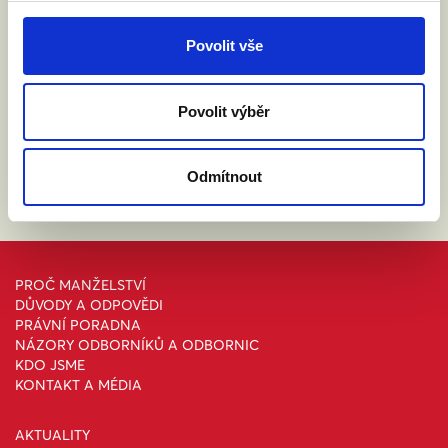
ABY VÁM O MANŽELSTVÍ NIC
Povolit vše
NEUNIKLO
Povolit výběr
Odmítnout
PROČ MANŽELSTVÍ
DŮVODY A ODPOVĚDI
PRÁVNÍ PORADNA
NÁZORY ODBORNÍKŮ A ODBORNIC
KDO JSME
KONTAKT A MÉDIA
AKTUALITY