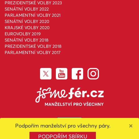
PREZIDENTSKÉ VOLBY 2023
SENÁTNÍ VOLBY 2022
PARLAMENTNÍ VOLBY 2021
SENÁTNÍ VOLBY 2020
KRAJSKÉ VOLBY 2020
EUROVOLBY 2019
SENÁTNÍ VOLBY 2018
PREZIDENTSKÉ VOLBY 2018
PARLAMENTNÍ VOLBY 2017
×
Podpořím manželství pro všechny páry.
Toto dílo podléhá licenci
Creative Commons Uveďte původ-
Neužívejte komerčně-Nezpracovávejte 4.0 Mezinárodní License
.
PODPOŘÍM SBÍRKU