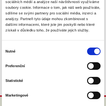
sociálních médií a analýze naší návštěvnosti využíváme
soubory cookie. Informace o tom, jak náš web používáte,
Finance jsou důležité i pro nás. I když většina z
nás jsou srdcaři, přeci jenom platit za chod
sdílíme se svými partnery pro sociální média, inzerci a
kampaně musíme. Proto oceníme jakoukoli
analýzy. Partneři tyto údaje mohou zkombinovat s
částku, kterou nás přispějete.
dalšími informacemi, které jste jim poskytli nebo které
získali v důsledku toho, že používáte jejich služby.
Výběr
Nutné
souhlasu
Více
Preferenční
Statistické
Marketingové