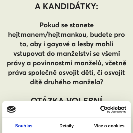
A KANDIDÁTKY:
Pokud se stanete
hejtmanem/hejtmankou, budete pro
to, aby i gayové a lesby mohli
vstupovat do manželství se všemi
právy a povinnostmi manželů, včetně
práva společně osvojit děti, či osvojit
dítě druhého manžela?
OTÁZKA VOLEBNÍ
KALKULAČKY:
Souhlas
Detaily
Více o cookies
„Gayové a lesby by měli mít možnost