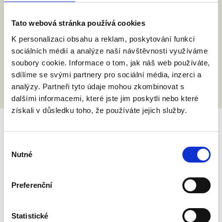
uzavřít manželství se všemi právy a
povinnostmi, včetně možnosti
Tato webová stránka používá cookies
adopce.“
K personalizaci obsahu a reklam, poskytování funkcí
sociálních médií a analýze naší návštěvnosti využíváme
soubory cookie. Informace o tom, jak náš web používáte,
sdílíme se svými partnery pro sociální média, inzerci a
analýzy. Partneři tyto údaje mohou zkombinovat s
dalšími informacemi, které jste jim poskytli nebo které
získali v důsledku toho, že používáte jejich služby.
Potěšil/a nebo zklamal/a vás nějaký
Výběr
kandidát nebo nějaká kandidátka?
Nutné
souhlasu
Dejte jim to vědět. Zpětná vazba je
důležitá, politici a političky tu jsou od
Preferenční
toho, aby nám naslouchali. A abychom
dosáhli manželství pro všechny,
Statistické