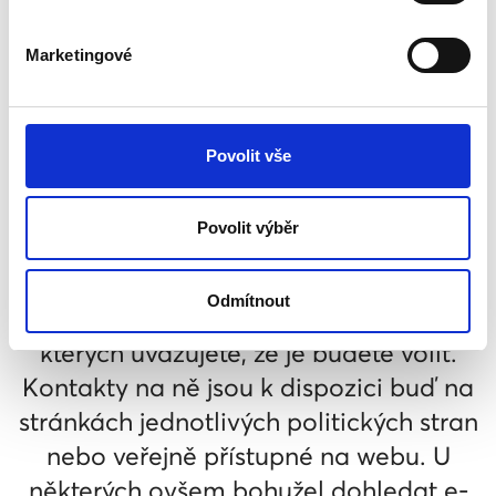
musíme přesvědčit ty, kteří o něm
budou rozhodovat. Toho můžeme
Marketingové
docílit pouze prostřednictvím osobního
kontaktu a sdílení vlastních příběhů.
Povolit vše
CO TEDY MÁTE DĚLAT?
Povolit výběr
1.
Odmítnout
Vyberte si kandidátky a kandidáty, o
kterých uvažujete, že je budete volit.
Kontakty na ně jsou k dispozici buď na
stránkách jednotlivých politických stran
nebo veřejně přístupné na webu. U
některých ovšem bohužel dohledat e-