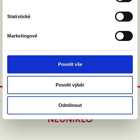
Statistické
Marketingové
Povolit vše
Povolit výběr
Odmítnout
ABY VÁM O MANŽELSTVÍ NIC
NEUNIKLO