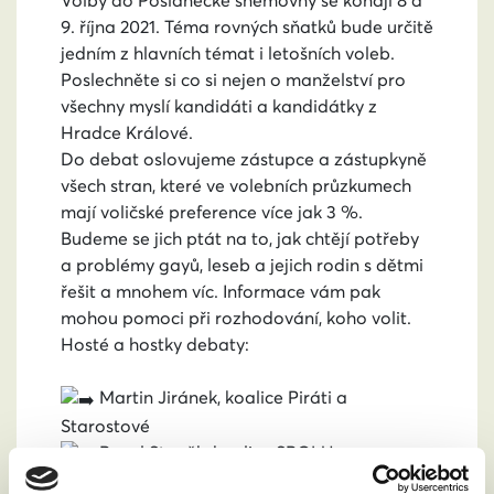
Volby do Poslanecké sněmovny se konají 8 a
9. října 2021. Téma rovných sňatků bude určitě
jedním z hlavních témat i letošních voleb.
Poslechněte si co si nejen o manželství pro
všechny myslí kandidáti a kandidátky z
Hradce Králové.
Do debat oslovujeme zástupce a zástupkyně
všech stran, které ve volebních průzkumech
mají voličské preference více jak 3 %.
Budeme se jich ptát na to, jak chtějí potřeby
a problémy gayů, leseb a jejich rodin s dětmi
řešit a mnohem víc. Informace vám pak
mohou pomoci při rozhodování, koho volit.
Hosté a hostky debaty:
Martin Jiránek, koalice Piráti a
Starostové
Pavel Staněk, koalice SPOLU
Soňa Marková, KSČM