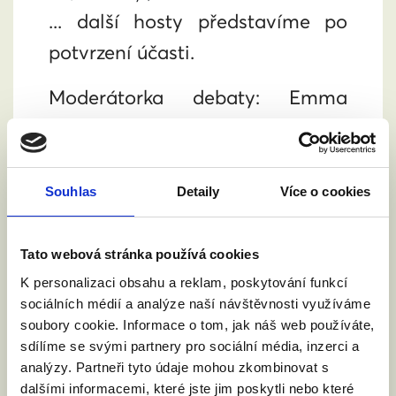
... další hosty představíme po
potvrzení účasti.
Moderátorka debaty: Emma
Smetana
Souhlas
Detaily
Více o cookies
ZAPOJTE SE DO DEBATY
Tato webová stránka používá cookies
Položte otázku přímo v našem
K personalizaci obsahu a reklam, poskytování funkcí
živém vysílání formou
sociálních médií a analýze naší návštěvnosti využíváme
komentářů. Otázky můžete také
soubory cookie. Informace o tom, jak náš web používáte,
sdílíme se svými partnery pro sociální média, inzerci a
psát už teď v diskuzi u události.
analýzy. Partneři tyto údaje mohou zkombinovat s
dalšími informacemi, které jste jim poskytli nebo které