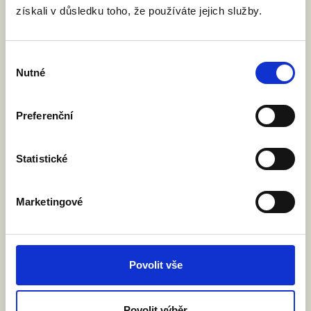
Informace k debatě průběžně
získali v důsledku toho, že používáte jejich služby.
doplňujeme.
Výběr
Nutné
souhlasu
Preferenční
Statistické
Marketingové
Povolit vše
Povolit výběr