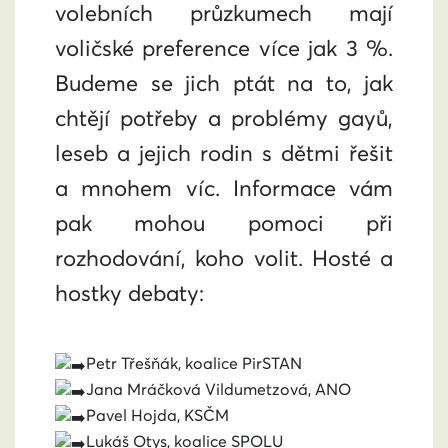
volebních průzkumech mají
voličské preference více jak 3 %.
Budeme se jich ptát na to, jak
chtějí potřeby a problémy gayů,
leseb a jejich rodin s dětmi řešit
a mnohem víc. Informace vám
pak mohou pomoci při
rozhodování, koho volit. Hosté a
hostky debaty:
Petr Třešňák, koalice PirSTAN
Jana Mráčková Vildumetzová, ANO
Pavel Hojda, KSČM
Lukáš Otys, koalice SPOLU