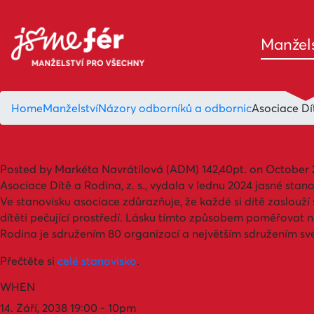
Manžels
Home
Manželství
Názory odborníků a odbornic
Asociace Dít
Posted by
Markéta Navrátilová (ADM)
142,40pt.
on October 2
Asociace Dítě a Rodina, z. s., vydala v lednu 2024 jasné st
Ve stanovisku asociace zdůrazňuje, že každé si dítě zaslouží
dítěti pečující prostředí. Lásku tímto způsobem poměřovat n
Rodina je sdružením 80 organizací a největším sdružením své
Přečtěte si
celé stanovisko
.
WHEN
14. Září, 2038 19:00 - 10pm