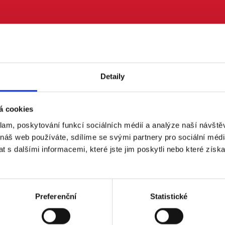
Last Name
Detaily
Mobile phone (optional)
á cookies
klam, poskytování funkcí sociálních médií a analýze naší návšt
Send me text messages
 náš web používáte, sdílíme se svými partnery pro sociální média
 s dalšími informacemi, které jste jim poskytli nebo které získa
Preferenční
Statistické