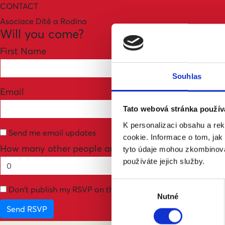
CONTACT
Asociace Dítě a Rodina
Will you come?
First Name
Souhlas
Email
Tato webová stránka použív
K personalizaci obsahu a re
Send me email updates
cookie. Informace o tom, jak
How many other people are you bringing?
tyto údaje mohou zkombinovat
používáte jejich služby.
Výběr
Don't publish my RSVP on the website
Nutné
souhlasu