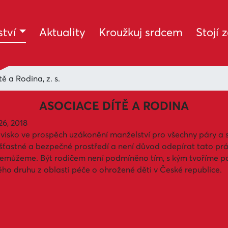
(current)
tví
Aktuality
Kroužkuj srdcem
Stojí 
ě a Rodina, z. s.
ASOCIACE DÍTĚ A RODINA
6, 2018
anovisko ve prospěch uzákonění manželství pro všechny páry 
 šťastné a bezpečné prostředí a není důvod odepírat tato práv
emůžeme. Být rodičem není podmíněno tím, s kým tvoříme pár. 
ho druhu z oblasti péče o ohrožené děti v České republice.