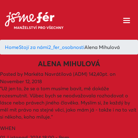
Home
Stojí za námi
2_fer_osobnosti
Alena Mihulová
ALENA MIHULOVÁ
Posted by
Markéta Navrátilová (ADM)
142,40pt.
on
November 12, 2018
"Už jen to, že se o tom musíme bavit, mě dokáže
rozesmutnit. Vůbec bych se neodvažovala rozhodovat o
lásce nebo právech jiného člověka. Myslím si, že každý by
měl mít právo na stejné věci, jako mám já - takže i na to vzít
si někoho, koho miluje."
WHEN
01. Listopad, 2034 18:00 - 9pm