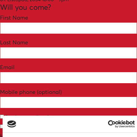
Will you come?
First Name
Last Name
Email
Mobile phone (optional)
Send me email updates
Send me text messages
How many other people are you bringing?