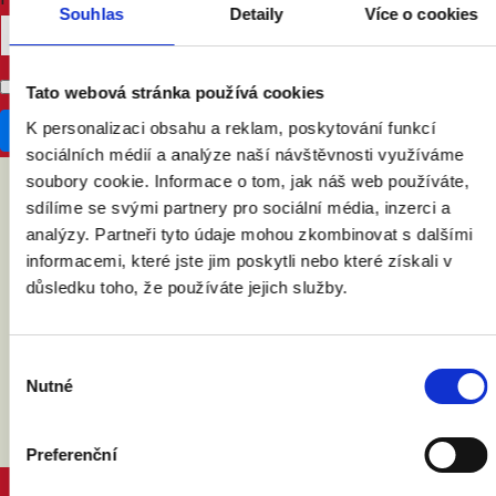
Souhlas
Detaily
Více o cookies
Don't publish my RSVP on the website
Tato webová stránka používá cookies
K personalizaci obsahu a reklam, poskytování funkcí
sociálních médií a analýze naší návštěvnosti využíváme
soubory cookie. Informace o tom, jak náš web používáte,
sdílíme se svými partnery pro sociální média, inzerci a
ABY VÁM O MANŽELSTVÍ NIC
analýzy. Partneři tyto údaje mohou zkombinovat s dalšími
NEUNIKLO
informacemi, které jste jim poskytli nebo které získali v
důsledku toho, že používáte jejich služby.
Výběr
Nutné
souhlasu
Preferenční