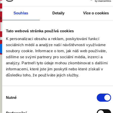
Send me email updates
Send me text messages
Souhlas
Detaily
Více o cookies
How many other people are you bringing?
Tato webová stránka používá cookies
Don't publish my RSVP on the website
K personalizaci obsahu a reklam, poskytování funkcí
sociálních médií a analýze naší návštěvnosti využíváme
soubory cookie. Informace o tom, jak náš web používáte,
sdílíme se svými partnery pro sociální média, inzerci a
analýzy. Partneři tyto údaje mohou zkombinovat s dalšími
informacemi, které jste jim poskytli nebo které získali v
ABY VÁM O MANŽELSTVÍ NIC
důsledku toho, že používáte jejich služby.
NEUNIKLO
Výběr
Nutné
souhlasu