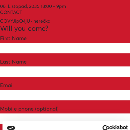
06. Listopad, 2035 18:00 - 9pm
CONTACT
CQVYJipO4jU · herečka
Will you come?
First Name
Last Name
Email
Mobile phone (optional)