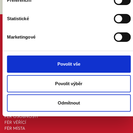
Preferenční
Statistické
PROČ MANŽELSTVÍ
DŮVODY A ODPOVĚDI
Marketingové
PRÁVNÍ PORADNA
NÁZORY ODBORNÍKŮ A ODBORNIC
KDO JSME
KONTAKT A MÉDIA
Povolit vše
AKTUALITY
ONLINE PETICE
Povolit výběr
STOJÍ ZA NÁMI
FÉR MĚSTA A OBCE
Odmítnout
FÉR FIRMY
FÉR ORGANIZACE
FÉR OSOBNOSTI
FÉR VĚŘÍCÍ
FÉR MÍSTA