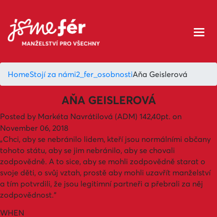
Home
Stojí za námi
2_fer_osobnosti
Aňa Geislerová
AŇA GEISLEROVÁ
Posted by
Markéta Navrátilová (ADM)
142,40pt.
on
November 06, 2018
„Chci, aby se nebránilo lidem, kteří jsou normálními občany
tohoto státu, aby se jim nebránilo, aby se chovali
zodpovědně. A to sice, aby se mohli zodpovědně starat o
svoje děti, o svůj vztah, prostě aby mohli uzavřít manželství
a tím potvrdili, že jsou legitimní partneři a přebrali za něj
zodpovědnost.“
WHEN