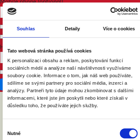
Mobile phone (optional)
Send me email updates
Souhlas
Detaily
Více o cookies
Send me text messages
How many other people are you bringing?
Tato webová stránka používá cookies
K personalizaci obsahu a reklam, poskytování funkcí
sociálních médií a analýze naší návštěvnosti využíváme
Don't publish my RSVP on the website
soubory cookie. Informace o tom, jak náš web používáte,
sdílíme se svými partnery pro sociální média, inzerci a
analýzy. Partneři tyto údaje mohou zkombinovat s dalšími
informacemi, které jste jim poskytli nebo které získali v
důsledku toho, že používáte jejich služby.
ABY VÁM O MANŽELSTVÍ NIC
NEUNIKLO
Výběr
Nutné
souhlasu