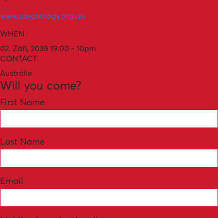
www.psychology.org.au
WHEN
02. Září, 2038 19:00 - 10pm
CONTACT
Austrálie
Will you come?
First Name
Last Name
Email