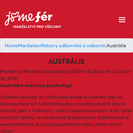
Home
Manželství
Názory odborníků a odbornic
Austrálie
AUSTRÁLIE
Posted by
Markéta Navrátilová (ADM)
142,40pt.
on October
26, 2018
Australská asociace psychologů
„Výzkum ukazuje, že rodičovská praxe a výsledky dětí ve
stejnopohlavních rodinách budou pravděpodobně stejně
vhodné jako v rodinách s rodiči heterosexuálními. A to i přes
existující realitu, ve která značná legislativní diskriminace a
nespravedlnost staví stejnopohlavní rodiny před mnoho
výzev.“