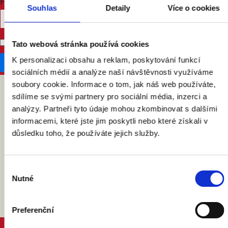
How many other people are you bringing?
Souhlas
Detaily
Více o cookies
Don't publish my RSVP on the website
Tato webová stránka používá cookies
K personalizaci obsahu a reklam, poskytování funkcí
sociálních médií a analýze naší návštěvnosti využíváme
soubory cookie. Informace o tom, jak náš web používáte,
sdílíme se svými partnery pro sociální média, inzerci a
ABY VÁM O MANŽELSTVÍ NIC
analýzy. Partneři tyto údaje mohou zkombinovat s dalšími
informacemi, které jste jim poskytli nebo které získali v
NEUNIKLO
důsledku toho, že používáte jejich služby.
Výběr
Nutné
souhlasu
Preferenční