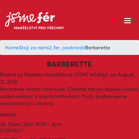
Home
Stojí za námi
2_fer_osobnosti
Barberette
BARBERETTE
Posted by
Markéta Navrátilová (ADM)
142,40pt.
on August
27, 2019
Nechceme nikoho otravovat. Chceme mít jen stejnou radost,
zodpovědnost a stejná rozhodnutí. Proto podporujeme
manželství pro všechny.
WHEN
28. Srpen, 2031 18:00 - 9pm
CONTACT