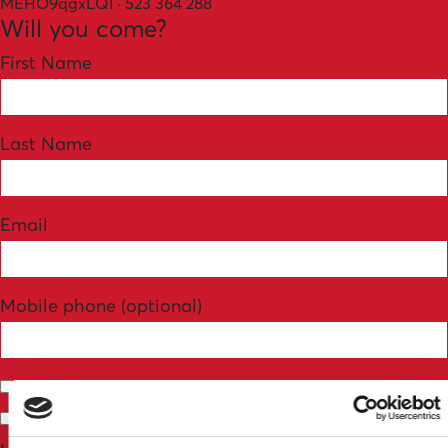
MEHO9qgxLQI · 523 364 288
Will you come?
First Name
Last Name
Email
Mobile phone (optional)
Send me email updates
Send me text messages