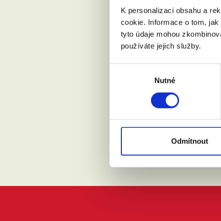
K personalizaci obsahu a re
Kde žijete?
cookie. Informace o tom, jak
tyto údaje mohou zkombinovat
používáte jejich služby.
Přijdu s
Výběr
Nutné
souhlasu
Souhlasí
Odmítnout