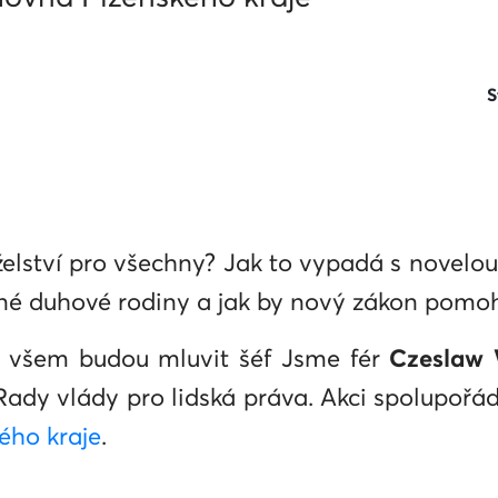
S
lství pro všechny? Jak to vypadá s novelou
é duhové rodiny a jak by nový zákon pomoh
 všem budou mluvit šéf Jsme fér
Czeslaw 
Rady vlády pro lidská práva. Akci spolupořá
ého kraje
.