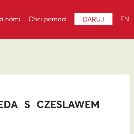
za námi
Chci pomoci
EN
DARUJ
SEDA S CZESLAWEM