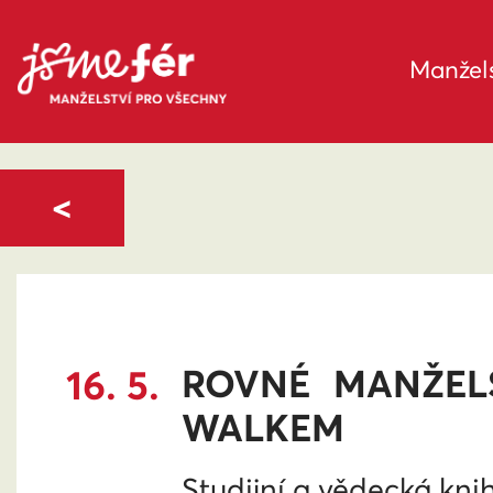
Manžels
<
16. 5.
ROVNÉ MANŽEL
WALKEM
Studijní a vědecká kni