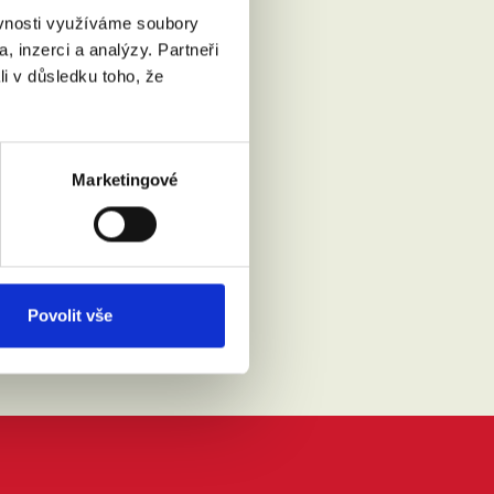
ěvnosti využíváme soubory
, inzerci a analýzy. Partneři
li v důsledku toho, že
Marketingové
Přečíst
Povolit vše