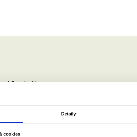
 zúčastnit.
jmení:
Detaily
á cookies