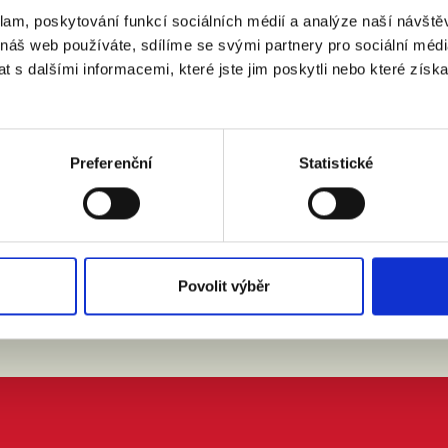
klam, poskytování funkcí sociálních médií a analýze naší návšt
:
 náš web používáte, sdílíme se svými partnery pro sociální média
(město, PSČ)
 s dalšími informacemi, které jste jim poskytli nebo které získa
 doprovodem.
Preferenční
Statistické
m se zpracováním osobních údajů podle zákona č. 101/2000 Sb.
Povolit výběr