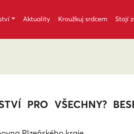
tví
Aktuality
Kroužkuj srdcem
Stojí 
STVÍ PRO VŠECHNY? BE
hovna Plzeňského kraje