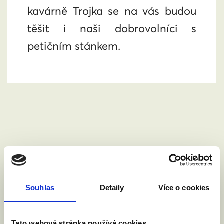
kavárně Trojka se na vás budou
těšit i naši dobrovolníci s
petičním stánkem.
Chci se zúčastnit.
Jméno a příjmení:
Souhlas
Detaily
Více o cookies
Tato webová stránka používá cookies