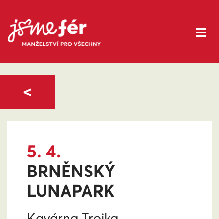
<
5. 4.
BRNĚNSKÝ
LUNAPARK
Kavárna Trojka