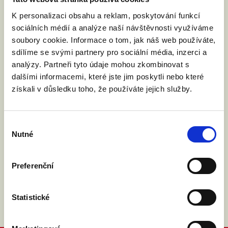
Váš email:
K personalizaci obsahu a reklam, poskytování funkcí
sociálních médií a analýze naší návštěvnosti využíváme
soubory cookie. Informace o tom, jak náš web používáte,
Kde žijete?
:
(město, PSČ)
sdílíme se svými partnery pro sociální média, inzerci a
analýzy. Partneři tyto údaje mohou zkombinovat s
dalšími informacemi, které jste jim poskytli nebo které
Přijdu s doprovodem.
získali v důsledku toho, že používáte jejich služby.
Výběr
Souhlasím se zpracováním osobních údajů podle
Nutné
souhlasu
zákona č. 101/2000 Sb.
Přečíst
Preferenční
Statistické