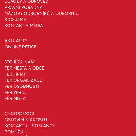
DŮVODY A ODPOVĚDI
PRÁVNÍ PORADNA
NÁZORY ODBORNÍKŮ A ODBORNIC
KDO JSME
KONTAKT A MÉDIA
AKTUALITY
ONLINE PETICE
STOJÍ ZA NÁMI
FÉR MĚSTA A OBCE
FÉR FIRMY
FÉR ORGANIZACE
FÉR OSOBNOSTI
FÉR VĚŘÍCÍ
FÉR MÍSTA
CHCI POMOCI
OSLOVÍM STAROSTU
KONTAKTUJI POSLANCE
POMŮŽU