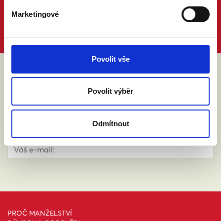
Marketingové
Povolit vše
ABY VÁM O MANŽELSTVÍ NIC
Povolit výběr
NEUNIKLO
Odmítnout
PROČ MANŽELSTVÍ