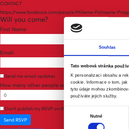
CONTACT
https://www.facebook.com/people/Milleme-Patisserie-Prag
Will you come?
First Name
Souhlas
Email
Tato webová stránka použív
K personalizaci obsahu a re
Send me email updates
cookie. Informace o tom, jak
How many other people are you bringing?
tyto údaje mohou zkombinovat
používáte jejich služby.
Don't publish my RSVP on the website
Výběr
Nutné
souhlasu
cervene@cervene.cz