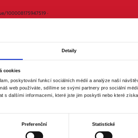
ue/100008175947519 ·
Last Name
Detaily
Mobile phone (optional)
á cookies
klam, poskytování funkcí sociálních médií a analýze naší návšt
Send me text messages
 náš web používáte, sdílíme se svými partnery pro sociální média
 s dalšími informacemi, které jste jim poskytli nebo které získa
Preferenční
Statistické