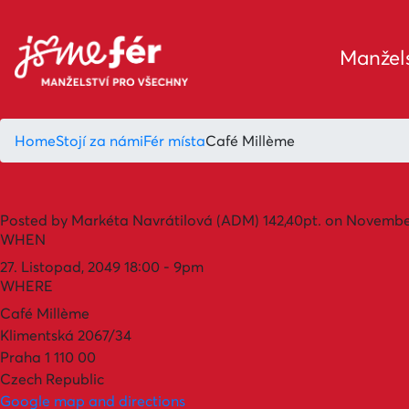
Manžels
Home
Stojí za námi
Fér místa
Café Millème
Posted by
Markéta Navrátilová (ADM)
142,40pt.
on November
WHEN
27. Listopad, 2049 18:00 - 9pm
WHERE
Café Millème
Klimentská 2067/34
Praha 1 110 00
Czech Republic
Google map and directions