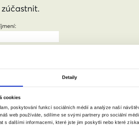
 zúčastnit.
jmení:
:
(město, PSČ)
Detaily
á cookies
 doprovodem.
klam, poskytování funkcí sociálních médií a analýze naší návšt
 náš web používáte, sdílíme se svými partnery pro sociální média
 s dalšími informacemi, které jste jim poskytli nebo které získa
m se zpracováním osobních údajů podle zákona č. 101/2000 Sb.