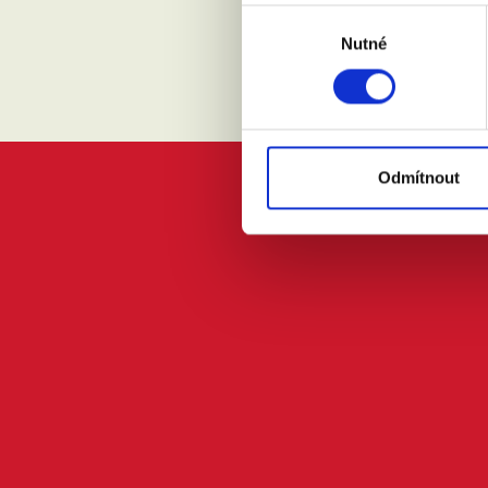
Výběr
Nutné
souhlasu
Odmítnout