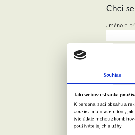
Chci se
Jméno a pří
Váš email:
Kde žijete?
Souhlas
Tato webová stránka použív
Přijdu s
K personalizaci obsahu a re
cookie. Informace o tom, jak
tyto údaje mohou zkombinovat
Souhlasí
používáte jejich služby.