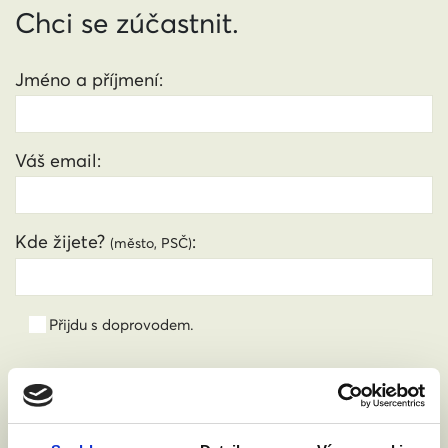
Chci se zúčastnit.
Jméno a příjmení:
Váš email:
Kde žijete?
:
(město, PSČ)
Přijdu s doprovodem.
Souhlasím se zpracováním osobních údajů podle
zákona č. 101/2000 Sb.
Přečíst