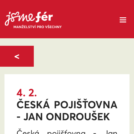
<
4. 2.
ČESKÁ POJIŠŤOVNA
- JAN ONDROUŠEK
Česká pojišťovna - Jan