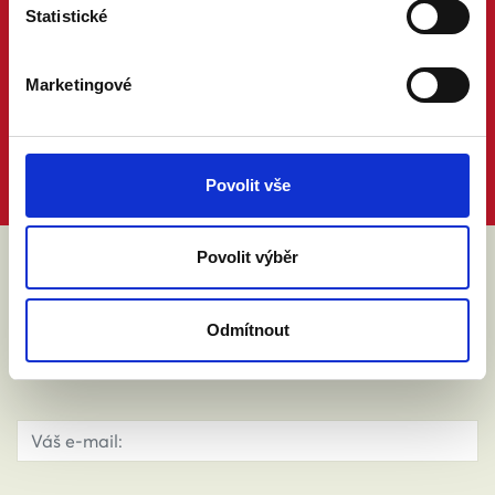
Statistické
Marketingové
Povolit vše
Povolit výběr
ABY VÁM O MANŽELSTVÍ NIC
NEUNIKLO
Odmítnout