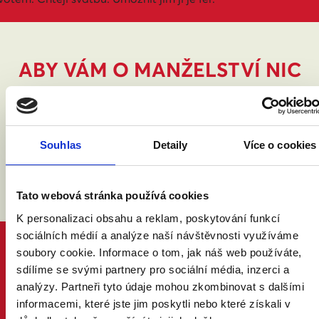
ABY VÁM O MANŽELSTVÍ NIC
NEUNIKLO
Souhlas
Detaily
Více o cookies
Tato webová stránka používá cookies
K personalizaci obsahu a reklam, poskytování funkcí
sociálních médií a analýze naší návštěvnosti využíváme
soubory cookie. Informace o tom, jak náš web používáte,
PROČ MANŽELSTVÍ
DŮVODY A ODPOVĚDI
sdílíme se svými partnery pro sociální média, inzerci a
PRÁVNÍ PORADNA
analýzy. Partneři tyto údaje mohou zkombinovat s dalšími
NÁZORY ODBORNÍKŮ A ODBORNIC
informacemi, které jste jim poskytli nebo které získali v
KDO JSME