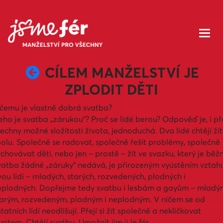
CÍLEM MANŽELSTVÍ JE
ZPLODIT DĚTI
 čemu je vlastně dobrá svatba?
ho je svatba „zárukou“? Proč se lidé berou? Odpověď je, i př
echny možné složitosti života, jednoduchá. Dva lidé chtějí žít
olu. Společně se radovat, společně řešit problémy, společně
chovávat děti, nebo jen – prostě – žít ve svazku, který je běžn
vatba žádné „záruky“ nedává, je přirozeným vyústěním vztah
ou lidí – mladých, starých, rozvedených, plodných i
eplodných. Dopřejme tedy svatbu i lesbám a gayům – mladý
tarým, rozvedeným, plodným i neplodným. V ničem se od
tatních lidí neodlišují. Přejí si žít společně a nekličkovat
votem. Chtějí svatbu. Umožnit jim ji je fér.