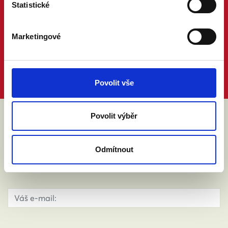
Statistické
Marketingové
Povolit vše
Povolit výběr
ABY VÁM O MANŽELSTVÍ NIC
NEUNIKLO
Odmítnout