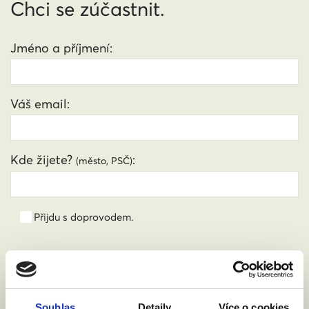
Chci se zúčastnit.
Jméno a příjmení:
Váš email:
Kde žijete?
:
(město, PSČ)
Přijdu s doprovodem.
Souhlasím se zpracováním osobních údajů podle
zákona č. 101/2000 Sb.
Přečíst
Souhlas
Detaily
Více o cookies