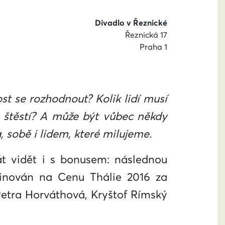
Divadlo v Řeznické
Řeznická 17
Praha 1
st se rozhodnout? Kolik lidí musí
a štěstí? A může být vůbec někdy
, sobě i lidem, které milujeme.
át vidět i s bonusem: následnou
ominován na Cenu Thálie 2016 za
Petra Horváthová, Kryštof Rímský