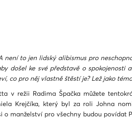
 A není to jen lidský alibismus pro neschopno
aby došel ke své představě o spokojenosti 
í, co pro něj vlastně štěstí je? Lež jako téma
etta v režii Radima Špačka můžete tentokr
niela Krejčíka, který byl za roli Johna n
si o manželství pro všechny budou povídat 