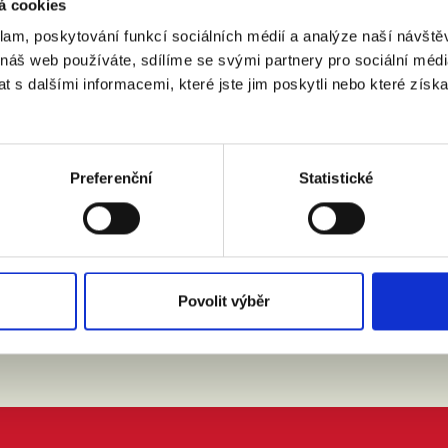
á cookies
klam, poskytování funkcí sociálních médií a analýze naší návšt
 náš web používáte, sdílíme se svými partnery pro sociální média
:
(město, PSČ)
 s dalšími informacemi, které jste jim poskytli nebo které získa
 doprovodem.
Preferenční
Statistické
m se zpracováním osobních údajů podle zákona č. 101/2000 Sb.
Povolit výběr