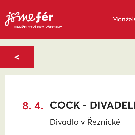
Manžels
<
8. 4.
COCK - DIVADEL
Divadlo v Řeznické