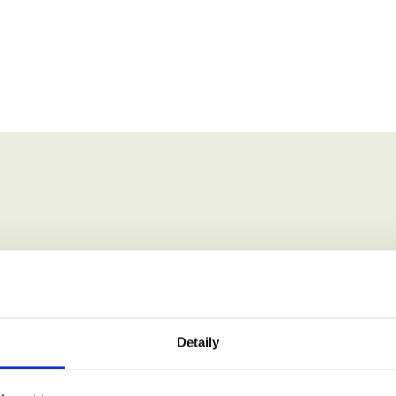
 zúčastnit.
jmení:
Detaily