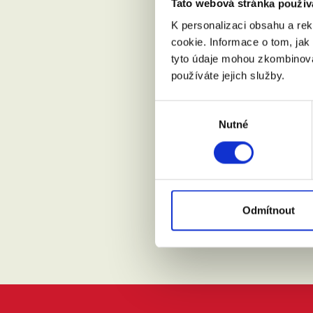
Tato webová stránka použív
K personalizaci obsahu a re
cookie. Informace o tom, jak
Kde žijete?
tyto údaje mohou zkombinovat
používáte jejich služby.
Výběr
Přijdu s
Nutné
souhlasu
Souhlasí
Odmítnout