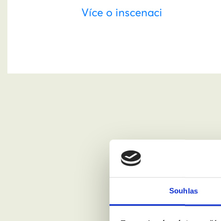
Více o inscenaci
Chci se
Jméno a pří
Souhlas
Váš email: