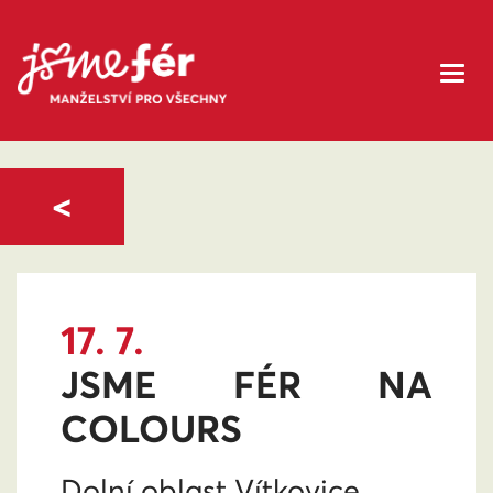
<
17. 7.
JSME FÉR NA
COLOURS
Dolní oblast Vítkovice