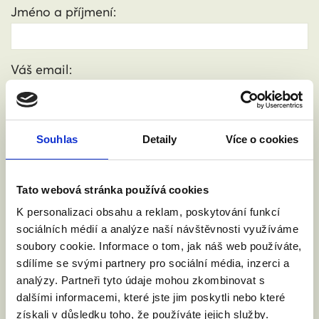
Jméno a příjmení:
Váš email:
Kde žijete?
:
(město, PSČ)
Souhlas
Detaily
Více o cookies
Přijdu s doprovodem.
Tato webová stránka používá cookies
K personalizaci obsahu a reklam, poskytování funkcí
sociálních médií a analýze naší návštěvnosti využíváme
Souhlasím se zpracováním osobních údajů podle
soubory cookie. Informace o tom, jak náš web používáte,
zákona č. 101/2000 Sb.
Přečíst
sdílíme se svými partnery pro sociální média, inzerci a
analýzy. Partneři tyto údaje mohou zkombinovat s
dalšími informacemi, které jste jim poskytli nebo které
získali v důsledku toho, že používáte jejich služby.