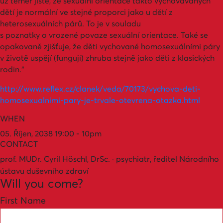
už téměř jisté, že sexuální orientace takto vychovávaných
dětí je normální ve stejné proporci jako u dětí z
heterosexuálních párů. To je v souladu
s poznatky o vrozené povaze sexuální orientace. Také se
opakovaně zjišťuje, že děti vychované homosexuálními páry
v životě uspějí (fungují) zhruba stejně jako děti z klasických
rodin.“
http://www.reflex.cz/clanek/veda/70173/vychova-deti-
homosexualnimi-pary-je-trvale-otevrena-otazka.html
WHEN
05. Říjen, 2038 19:00 - 10pm
CONTACT
prof. MUDr. Cyril Höschl, DrSc. · psychiatr, ředitel Národního
ústavu duševního zdraví
Will you come?
First Name