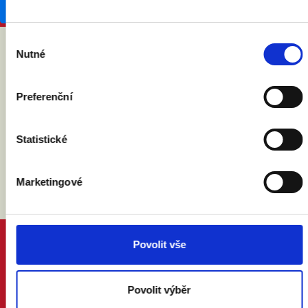
Výběr
Nutné
souhlasu
ABY VÁM O MANŽELSTVÍ NIC
NEUNIKLO
Preferenční
Statistické
Marketingové
Povolit vše
PROČ MANŽELSTVÍ
DŮVODY A ODPOVĚDI
PRÁVNÍ PORADNA
Povolit výběr
NÁZORY ODBORNÍKŮ A ODBORNIC
KDO JSME