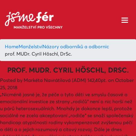
Home
Manželství
Názory odborníků a odbornic
prof. MUDr. Cyril Höschl, DrSc.
PROF. MUDR. CYRIL HÖSCHL, DRSC.
Posted by
Markéta Navrátilová (ADM)
142,40pt.
on October
25, 2018
„Nicméně jasné je, že péče o tyto děti ve smyslu časové a
emocionální investice ze strany „rodičů“ není o nic horší než
u párů heterosexuálních. Mnohdy je dokonce lepší, protože
sociálně ne zcela akceptovaní „rodiče“ se snaží společenský
handicap atypičnosti rodiny vykompenzovat zvýšenou péčí
o děti a o jejich rozumový a citový rozvoj. Dále je dnes