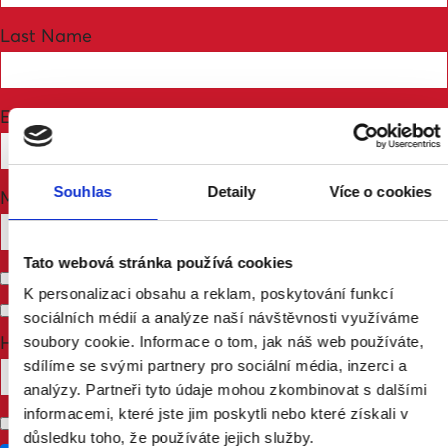
Last Name
Email
Souhlas
Detaily
Více o cookies
Mobile phone (optional)
Tato webová stránka používá cookies
Send me email updates
K personalizaci obsahu a reklam, poskytování funkcí
Send me text messages
sociálních médií a analýze naší návštěvnosti využíváme
How many other people are you bringing?
soubory cookie. Informace o tom, jak náš web používáte,
sdílíme se svými partnery pro sociální média, inzerci a
analýzy. Partneři tyto údaje mohou zkombinovat s dalšími
informacemi, které jste jim poskytli nebo které získali v
Don't publish my RSVP on the website
důsledku toho, že používáte jejich služby.