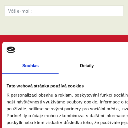
PROČ MANŽELSTVÍ
DŮVODY A ODPOVĚDI
PRÁVNÍ PORADNA
NÁZORY ODBORNÍKŮ A ODBORNIC
Souhlas
Detaily
KDO JSME
KONTAKT A MÉDIA
Tato webová stránka používá cookies
AKTUALITY
K personalizaci obsahu a reklam, poskytování funkcí sociáln
ONLINE PETICE
naší návštěvnosti využíváme soubory cookie. Informace o t
používáte, sdílíme se svými partnery pro sociální média, inz
STOJÍ ZA NÁMI
Partneři tyto údaje mohou zkombinovat s dalšími informacemi
FÉR MĚSTA A OBCE
FÉR FIRMY
poskytli nebo které získali v důsledku toho, že používáte jeji
FÉR ORGANIZACE