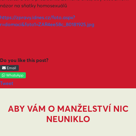
názor na sňatky homosexuálů
https://zpravy.idnes.cz/foto.aspx?
r=domaci&foto1=ZAR4ee58c_80181925.jpg
Do you like this post?
Email
WhatsApp
Tweet
ABY VÁM O MANŽELSTVÍ NIC
NEUNIKLO