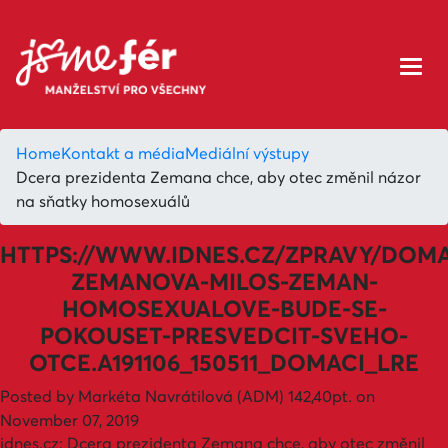
Home
Kontakt a média
Mediální výstupy
Dcera prezidenta Zemana chce, aby otec změnil názor
na sňatky homosexuálů
HTTPS://WWW.IDNES.CZ/ZPRAVY/DOMA
ZEMANOVA-MILOS-ZEMAN-
HOMOSEXUALOVE-BUDE-SE-
POKOUSET-PRESVEDCIT-SVEHO-
OTCE.A191106_150511_DOMACI_LRE
Posted by
Markéta Navrátilová (ADM)
142,40pt.
on
November 07, 2019
idnes.cz: Dcera prezidenta Zemana chce, aby otec změnil