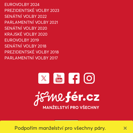
EUROVOLBY 2024
PREZIDENTSKÉ VOLBY 2023
SENÁTNÍ VOLBY 2022
PARLAMENTNÍ VOLBY 2021
SENÁTNÍ VOLBY 2020
KRAJSKÉ VOLBY 2020
EUROVOLBY 2019
SENÁTNÍ VOLBY 2018
PREZIDENTSKÉ VOLBY 2018
PARLAMENTNÍ VOLBY 2017
×
Podpořím manželství pro všechny páry.
Toto dílo podléhá licenci
Creative Commons Uveďte původ-