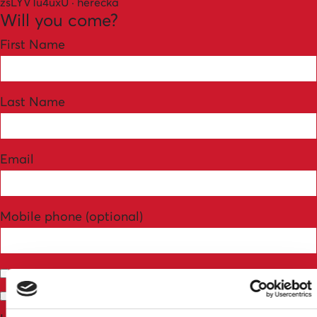
zsLYVTu4uxU · herečka
Will you come?
First Name
Last Name
Email
Mobile phone (optional)
Send me email updates
Send me text messages