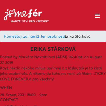
Home
Stojí za námi
2_fer_osobnosti
Erika Stárková
ERIKA STÁRKOVÁ
Posted by
Markéta Navrátilová (ADM)
142,40pt.
on August
27, 2019
Když někdo někoho miluje upřímně a z lásky, tak je to čistě
jeho osobní věc. A nikomu do toho nic není. Já říkám: DYCKY
LOVE FOREVER a pro všechny!
WHEN
28. Srpen, 2031 18:00 - 9pm
CONTACT