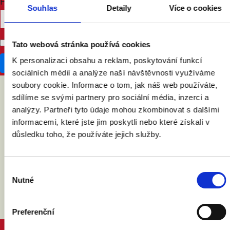
How many other people are you bringing?
Souhlas
Detaily
Více o cookies
Don't publish my RSVP on the website
Tato webová stránka používá cookies
K personalizaci obsahu a reklam, poskytování funkcí
sociálních médií a analýze naší návštěvnosti využíváme
soubory cookie. Informace o tom, jak náš web používáte,
sdílíme se svými partnery pro sociální média, inzerci a
ABY VÁM O MANŽELSTVÍ NIC
analýzy. Partneři tyto údaje mohou zkombinovat s dalšími
informacemi, které jste jim poskytli nebo které získali v
NEUNIKLO
důsledku toho, že používáte jejich služby.
Výběr
Nutné
souhlasu
Preferenční