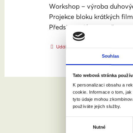
Workshop – výroba duhový
Projekce bloku krátkých fil
Představení kampaně za ma
Událost na facebooku
Souhlas
Tato webová stránka použív
K personalizaci obsahu a re
cookie. Informace o tom, jak
tyto údaje mohou zkombinovat
používáte jejich služby.
Výběr
Nutné
souhlasu