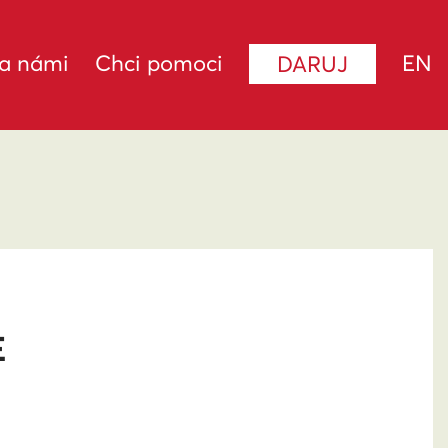
za námi
Chci pomoci
EN
DARUJ
E