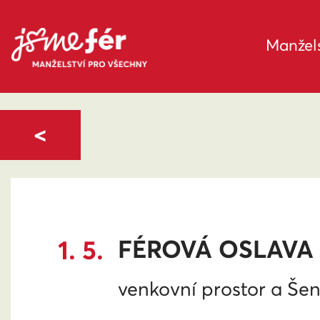
Manžels
<
1. 5.
FÉROVÁ OSLAVA 
venkovní prostor a Šen