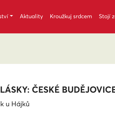
tví
Aktuality
Kroužkuj srdcem
Stojí 
LÁSKY: ČESKÉ BUDĚJOVIC
k u Hájků