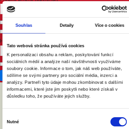
Send me email updates
Souhlas
Detaily
Více o cookies
Send me text messages
How many other people are you bringing?
Tato webová stránka používá cookies
K personalizaci obsahu a reklam, poskytování funkcí
sociálních médií a analýze naší návštěvnosti využíváme
Don't publish my RSVP on the website
soubory cookie. Informace o tom, jak náš web používáte,
sdílíme se svými partnery pro sociální média, inzerci a
analýzy. Partneři tyto údaje mohou zkombinovat s dalšími
informacemi, které jste jim poskytli nebo které získali v
důsledku toho, že používáte jejich služby.
ABY VÁM O MANŽELSTVÍ NIC
NEUNIKLO
Výběr
Nutné
souhlasu