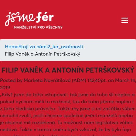
Home
Stojí za námi
2_fer_osobnosti
Filip Vaněk a Antonín Petrškovský
FILIP VANĚK A ANTONÍN PETRŠKOVSKÝ
Posted by
Markéta Navrátilová (ADM)
142,40pt.
on March 14,
2019
„Když jsem do toho vstupovali, tak jsme do toho šli naplno a
pokud bychom měli tu možnost, tak do toho jdeme naplno i
z toho hlediska právního. Takže my jsme si na začátku vůbec
nemohli zvolit, jestli chceme společné jmění manželů anebo
je chceme mít rozdělená. Tu možnost nám legislativa vůbec
nedává. Takže v tomto směru bych vzkázal, že by bylo fajn