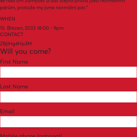
se nad tím zamyslet a dát stejná práva jako normálním
párům, protože my jsme normální pár.“
WHEN
15. Březen, 2033 18:00 - 9pm
CONTACT
ZBjIHg4Hp3M
Will you come?
First Name
Last Name
Email
Mobile phone (optional)