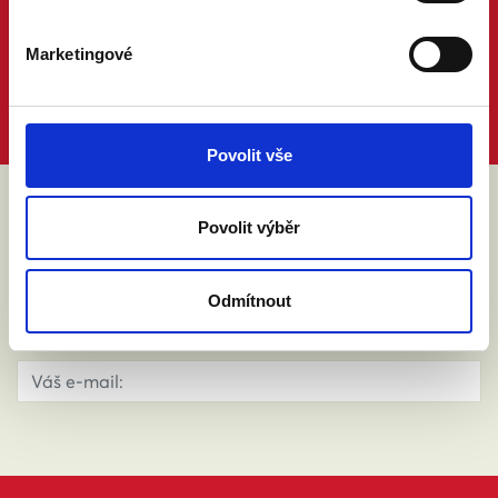
Marketingové
Povolit vše
Povolit výběr
ABY VÁM O MANŽELSTVÍ NIC
NEUNIKLO
Odmítnout