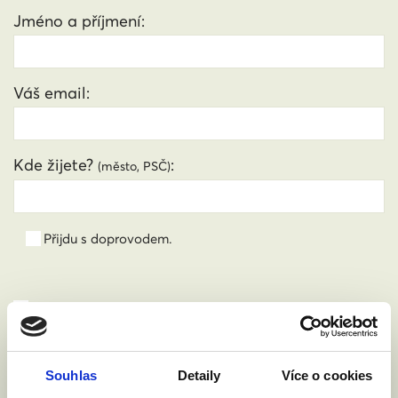
Jméno a příjmení:
Váš email:
Kde žijete?
:
(město, PSČ)
Přijdu s doprovodem.
Souhlasím se zpracováním osobních údajů podle
zákona č. 101/2000 Sb.
Přečíst
Souhlas
Detaily
Více o cookies