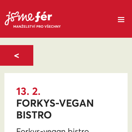
<
13. 2.
FORKYS-VEGAN
BISTRO
Forkys-vegan bistro