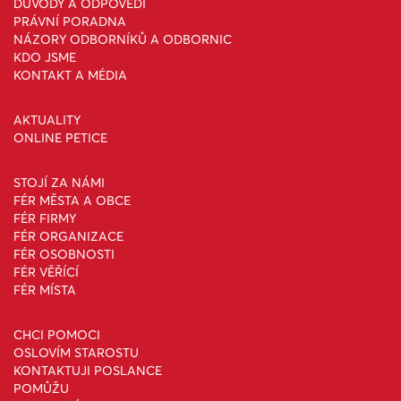
DŮVODY A ODPOVĚDI
PRÁVNÍ PORADNA
NÁZORY ODBORNÍKŮ A ODBORNIC
KDO JSME
KONTAKT A MÉDIA
AKTUALITY
ONLINE PETICE
STOJÍ ZA NÁMI
FÉR MĚSTA A OBCE
FÉR FIRMY
FÉR ORGANIZACE
FÉR OSOBNOSTI
FÉR VĚŘÍCÍ
FÉR MÍSTA
CHCI POMOCI
OSLOVÍM STAROSTU
KONTAKTUJI POSLANCE
POMŮŽU