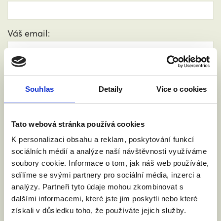
Váš email:
Kde žijete?
:
(město, PSČ)
Souhlas
Detaily
Více o cookies
Přijdu s doprovodem.
Tato webová stránka používá cookies
K personalizaci obsahu a reklam, poskytování funkcí
sociálních médií a analýze naší návštěvnosti využíváme
Souhlasím se zpracováním osobních údajů podle
soubory cookie. Informace o tom, jak náš web používáte,
zákona č. 101/2000 Sb.
Přečíst
sdílíme se svými partnery pro sociální média, inzerci a
analýzy. Partneři tyto údaje mohou zkombinovat s
dalšími informacemi, které jste jim poskytli nebo které
získali v důsledku toho, že používáte jejich služby.