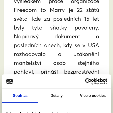
výsledkem práce organizace
Freedom to Marry je 22 států
světa, kde za posledních 15 let
byly tyto sňatky povoleny.
Napínavý dokument o
posledních dnech, kdy se v USA
rozhodovalo o uzákonění
manželství osob stejného
pohlaví, přináší bezprostřední
svědectví o vytrvalosti a
odhodlání, jenž je pro Českou
Souhlas
Detaily
Více o cookies
republiku velkou inspirací.