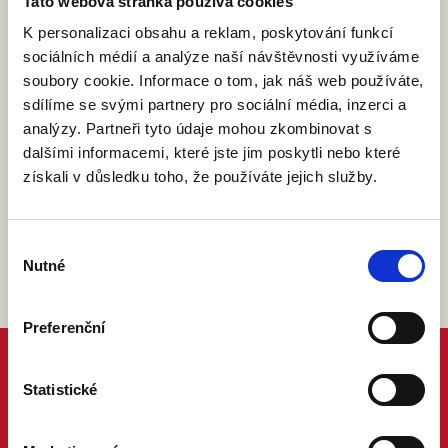
Tato webová stránka používá cookies
Po filmu probíhá debata.
K personalizaci obsahu a reklam, poskytování funkcí
sociálních médií a analýze naší návštěvnosti využíváme
Událost na facebooku
soubory cookie. Informace o tom, jak náš web používáte,
sdílíme se svými partnery pro sociální média, inzerci a
analýzy. Partneři tyto údaje mohou zkombinovat s
dalšími informacemi, které jste jim poskytli nebo které
získali v důsledku toho, že používáte jejich služby.
Výběr
Nutné
souhlasu
Preferenční
Statistické