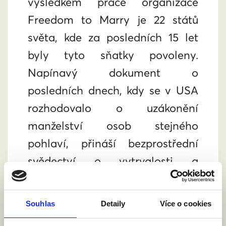
výsledkem práce organizace
Freedom to Marry je 22 států
světa, kde za posledních 15 let
byly tyto sňatky povoleny.
Napínavý dokument o
posledních dnech, kdy se v USA
rozhodovalo o uzákonění
manželství osob stejného
pohlaví, přináší bezprostřední
svědectví o vytrvalosti a
odhodlání, jenž je pro Českou
republiku velkou inspirací.
Souhlas
Detaily
Více o cookies