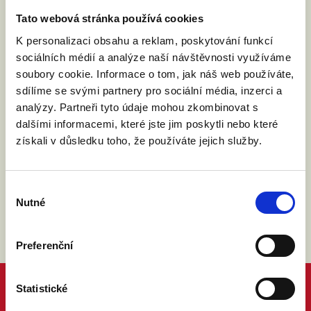
Po filmu probíhá debata.
Tato webová stránka používá cookies
Web místa konání
.
K personalizaci obsahu a reklam, poskytování funkcí
sociálních médií a analýze naší návštěvnosti využíváme
soubory cookie. Informace o tom, jak náš web používáte,
Událost na facebooku
sdílíme se svými partnery pro sociální média, inzerci a
analýzy. Partneři tyto údaje mohou zkombinovat s
dalšími informacemi, které jste jim poskytli nebo které
získali v důsledku toho, že používáte jejich služby.
Výběr
Nutné
souhlasu
Preferenční
Statistické