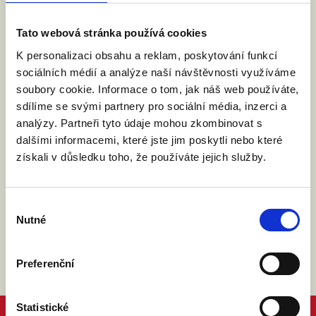
Po filmu probíhá debata.
Tato webová stránka používá cookies
K personalizaci obsahu a reklam, poskytování funkcí
Web místa konání
.
sociálních médií a analýze naší návštěvnosti využíváme
soubory cookie. Informace o tom, jak náš web používáte,
sdílíme se svými partnery pro sociální média, inzerci a
Událost na facebooku
analýzy. Partneři tyto údaje mohou zkombinovat s
dalšími informacemi, které jste jim poskytli nebo které
získali v důsledku toho, že používáte jejich služby.
Výběr
Nutné
souhlasu
Preferenční
Statistické