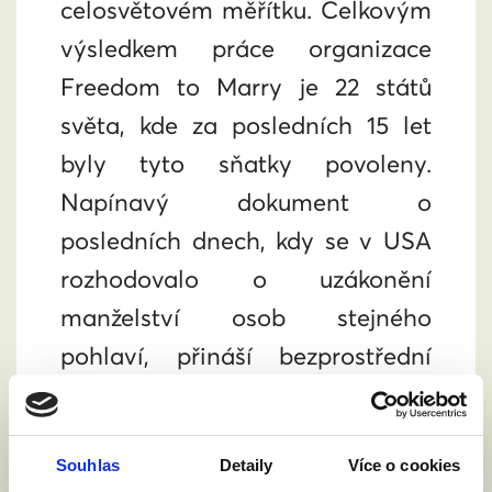
celosvětovém měřítku. Celkovým
výsledkem práce organizace
Freedom to Marry je 22 států
světa, kde za posledních 15 let
byly tyto sňatky povoleny.
Napínavý dokument o
posledních dnech, kdy se v USA
rozhodovalo o uzákonění
manželství osob stejného
pohlaví, přináší bezprostřední
svědectví o vytrvalosti a
odhodlání, jenž je pro Českou
Souhlas
Detaily
Více o cookies
republiku velkou inspirací.