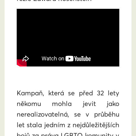
Kampaň, která se před 32 lety
někomu mohla jevit jako
nerealizovatelná, se v průběhu
let stala jedním z nejdůležitějších
bojů za práva LGBTQ komunity v