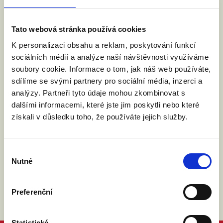
republiku velkou inspirací.
Tato webová stránka používá cookies
Po filmu probíhá debata.
K personalizaci obsahu a reklam, poskytování funkcí
sociálních médií a analýze naší návštěvnosti využíváme
Web místa konání
.
soubory cookie. Informace o tom, jak náš web používáte,
sdílíme se svými partnery pro sociální média, inzerci a
analýzy. Partneři tyto údaje mohou zkombinovat s
Událost na facebooku
dalšími informacemi, které jste jim poskytli nebo které
získali v důsledku toho, že používáte jejich služby.
Výběr
Nutné
souhlasu
Preferenční
Statistické