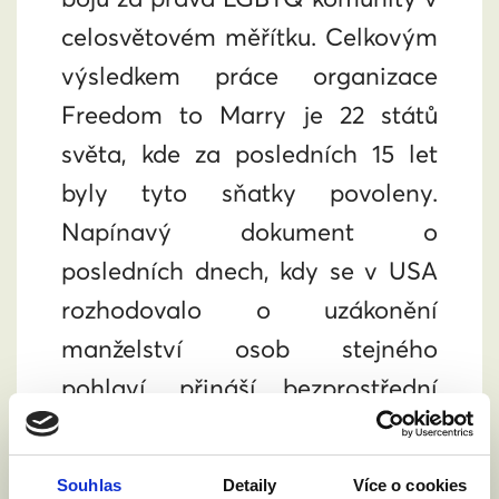
celosvětovém měřítku. Celkovým
výsledkem práce organizace
Freedom to Marry je 22 států
světa, kde za posledních 15 let
byly tyto sňatky povoleny.
Napínavý dokument o
posledních dnech, kdy se v USA
rozhodovalo o uzákonění
manželství osob stejného
pohlaví, přináší bezprostřední
svědectví o vytrvalosti a
odhodlání, jenž je pro Českou
Souhlas
Detaily
Více o cookies