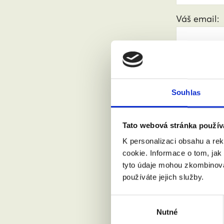
Váš email:
Kde žijete?
Souhlas
Přijdu s
Tato webová stránka použív
Souhlasí
K personalizaci obsahu a re
cookie. Informace o tom, jak
tyto údaje mohou zkombinovat
používáte jejich služby.
Výběr
Nutné
souhlasu