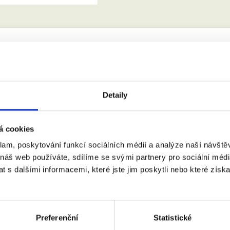
:
(město, PSČ)
Detaily
 doprovodem.
á cookies
m se zpracováním osobních údajů podle zákona č. 101/2000 Sb.
klam, poskytování funkcí sociálních médií a analýze naší návšt
 náš web používáte, sdílíme se svými partnery pro sociální média
 s dalšími informacemi, které jste jim poskytli nebo které získa
Preferenční
Statistické