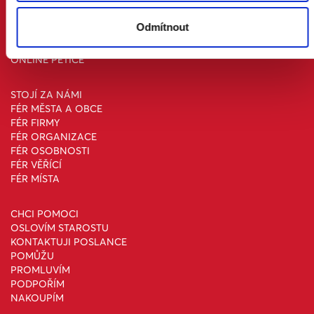
KONTAKT A MÉDIA
Odmítnout
AKTUALITY
ONLINE PETICE
STOJÍ ZA NÁMI
FÉR MĚSTA A OBCE
FÉR FIRMY
FÉR ORGANIZACE
FÉR OSOBNOSTI
FÉR VĚŘÍCÍ
FÉR MÍSTA
CHCI POMOCI
OSLOVÍM STAROSTU
KONTAKTUJI POSLANCE
POMŮŽU
PROMLUVÍM
PODPOŘÍM
NAKOUPÍM