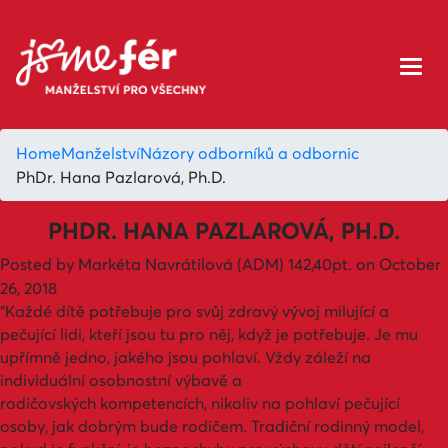
Home
Manželství
Názory odborníků a odbornic
PhDr. Hana Pazlarová, Ph.D.
PHDR. HANA PAZLAROVÁ, PH.D.
Posted by
Markéta Navrátilová (ADM)
142,40pt.
on October
26, 2018
“Každé dítě potřebuje pro svůj zdravý vývoj milující a
pečující lidi, kteří jsou tu pro něj, když je potřebuje. Je mu
upřímně jedno, jakého jsou pohlaví. Vždy záleží na
individuální osobnostní výbavě a
rodičovských kompetencích, nikoliv na pohlaví pečující
osoby, jak dobrým bude rodičem. Tradiční rodinný model,