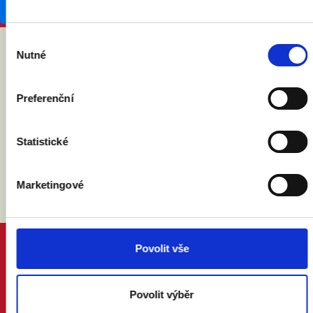
Výběr
Nutné
souhlasu
ABY VÁM O MANŽELSTVÍ NIC
NEUNIKLO
Preferenční
Statistické
Marketingové
Povolit vše
PROČ MANŽELSTVÍ
DŮVODY A ODPOVĚDI
PRÁVNÍ PORADNA
Povolit výběr
NÁZORY ODBORNÍKŮ A ODBORNIC
KDO JSME