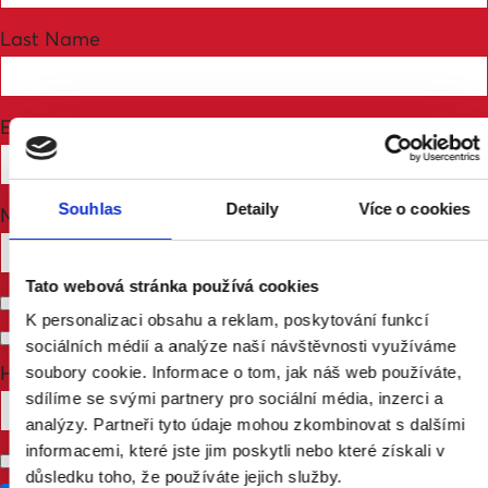
Last Name
Email
Souhlas
Detaily
Více o cookies
Mobile phone (optional)
Tato webová stránka používá cookies
Send me email updates
K personalizaci obsahu a reklam, poskytování funkcí
Send me text messages
sociálních médií a analýze naší návštěvnosti využíváme
How many other people are you bringing?
soubory cookie. Informace o tom, jak náš web používáte,
sdílíme se svými partnery pro sociální média, inzerci a
analýzy. Partneři tyto údaje mohou zkombinovat s dalšími
informacemi, které jste jim poskytli nebo které získali v
Don't publish my RSVP on the website
důsledku toho, že používáte jejich služby.