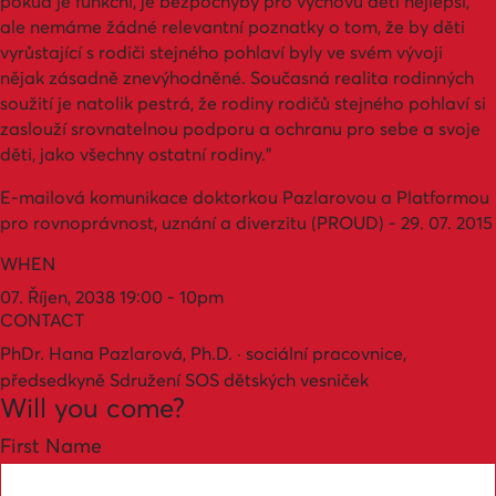
pokud je funkční, je bezpochyby pro výchovu dětí nejlepší,
ale nemáme žádné relevantní poznatky o tom, že by děti
vyrůstající s rodiči stejného pohlaví byly ve svém vývoji
nějak zásadně znevýhodněné. Současná realita rodinných
soužití je natolik pestrá, že rodiny rodičů stejného pohlaví si
zaslouží srovnatelnou podporu a ochranu pro sebe a svoje
děti, jako všechny ostatní rodiny.”
E-mailová komunikace doktorkou Pazlarovou a Platformou
pro rovnoprávnost, uznání a diverzitu (PROUD) - 29. 07. 2015
WHEN
07. Říjen, 2038 19:00 - 10pm
CONTACT
PhDr. Hana Pazlarová, Ph.D. · sociální pracovnice,
předsedkyně Sdružení SOS dětských vesniček
Will you come?
First Name