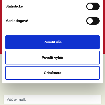
Statistické
Marketingové
Povolit vše
Povolit výběr
ABY VÁM O MANŽELSTVÍ NIC
Odmítnout
NEUNIKLO