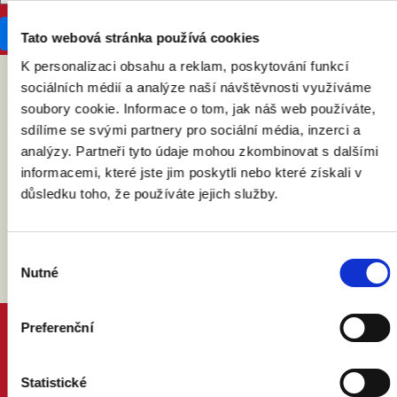
Tato webová stránka používá cookies
K personalizaci obsahu a reklam, poskytování funkcí
sociálních médií a analýze naší návštěvnosti využíváme
ABY VÁM O MANŽELSTVÍ NIC
soubory cookie. Informace o tom, jak náš web používáte,
sdílíme se svými partnery pro sociální média, inzerci a
NEUNIKLO
analýzy. Partneři tyto údaje mohou zkombinovat s dalšími
informacemi, které jste jim poskytli nebo které získali v
důsledku toho, že používáte jejich služby.
Výběr
Nutné
souhlasu
Preferenční
PROČ MANŽELSTVÍ
DŮVODY A ODPOVĚDI
PRÁVNÍ PORADNA
Statistické
NÁZORY ODBORNÍKŮ A ODBORNIC