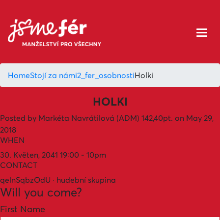
Home
Stojí za námi
2_fer_osobnosti
Holki
HOLKI
Posted by
Markéta Navrátilová (ADM)
142,40pt.
on May 29,
2018
WHEN
30. Květen, 2041 19:00 - 10pm
CONTACT
qelnSqbzOdU · hudební skupina
Will you come?
First Name