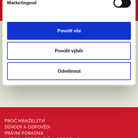
Marketingové
Povolit vše
ABY VÁM O MANŽELSTVÍ NIC
NEUNIKLO
Povolit výběr
Odmítnout
PROČ MANŽELSTVÍ
DŮVODY A ODPOVĚDI
PRÁVNÍ PORADNA