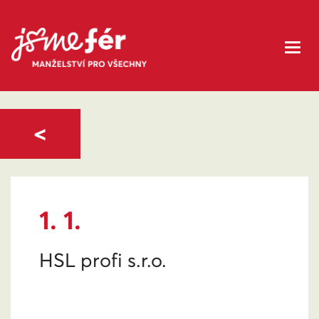
<
1. 1.
HSL profi s.r.o.