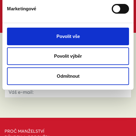
Marketingové
Povolit vše
ABY VÁM O MANŽELSTVÍ NIC
Povolit výběr
NEUNIKLO
Odmítnout
PROČ MANŽELSTVÍ