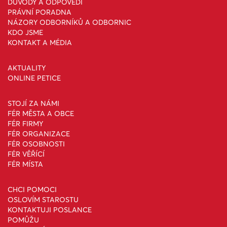
DŮVODY A ODPOVĚDI
PRÁVNÍ PORADNA
NÁZORY ODBORNÍKŮ A ODBORNIC
KDO JSME
KONTAKT A MÉDIA
AKTUALITY
ONLINE PETICE
STOJÍ ZA NÁMI
FÉR MĚSTA A OBCE
FÉR FIRMY
FÉR ORGANIZACE
FÉR OSOBNOSTI
FÉR VĚŘÍCÍ
FÉR MÍSTA
CHCI POMOCI
OSLOVÍM STAROSTU
KONTAKTUJI POSLANCE
POMŮŽU