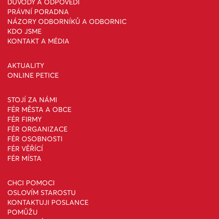
DŮVODY A ODPOVĚDI
PRÁVNÍ PORADNA
NÁZORY ODBORNÍKŮ A ODBORNIC
KDO JSME
KONTAKT A MÉDIA
AKTUALITY
ONLINE PETICE
STOJÍ ZA NÁMI
FÉR MĚSTA A OBCE
FÉR FIRMY
FÉR ORGANIZACE
FÉR OSOBNOSTI
FÉR VĚŘÍCÍ
FÉR MÍSTA
CHCI POMOCI
OSLOVÍM STAROSTU
KONTAKTUJI POSLANCE
POMŮŽU