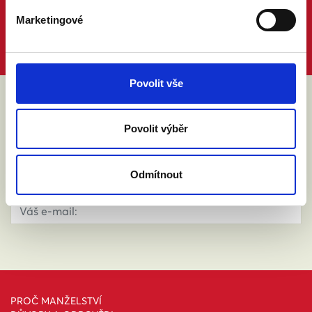
Marketingové
Povolit vše
ABY VÁM O MANŽELSTVÍ NIC
Povolit výběr
NEUNIKLO
Odmítnout
PROČ MANŽELSTVÍ