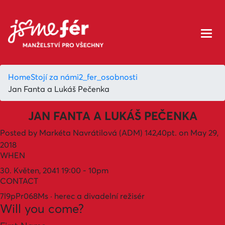
Home
Stojí za námi
2_fer_osobnosti
Jan Fanta a Lukáš Pečenka
JAN FANTA A LUKÁŠ PEČENKA
Posted by
Markéta Navrátilová (ADM)
142,40pt.
on May 29,
2018
WHEN
30. Květen, 2041 19:00 - 10pm
CONTACT
7l9pPr068Ms · herec a divadelní režisér
Will you come?