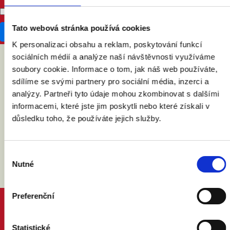
Don't publish my RSVP on the website
Tato webová stránka používá cookies
K personalizaci obsahu a reklam, poskytování funkcí
sociálních médií a analýze naší návštěvnosti využíváme
soubory cookie. Informace o tom, jak náš web používáte,
ABY VÁM O MANŽELSTVÍ NIC
sdílíme se svými partnery pro sociální média, inzerci a
NEUNIKLO
analýzy. Partneři tyto údaje mohou zkombinovat s dalšími
informacemi, které jste jim poskytli nebo které získali v
důsledku toho, že používáte jejich služby.
Výběr
Nutné
souhlasu
Preferenční
PROČ MANŽELSTVÍ
DŮVODY A ODPOVĚDI
Statistické