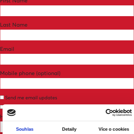
First Name
Last Name
Email
Mobile phone (optional)
Send me email updates
Send me text messages
How many other people are you bringing?
Souhlas
Detaily
Více o cookies