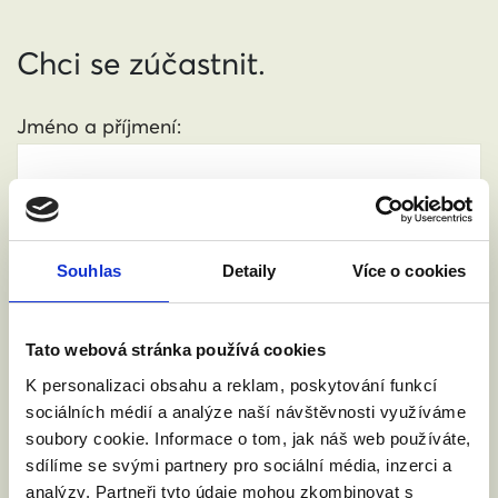
Chci se zúčastnit.
Jméno a příjmení:
Váš email:
Souhlas
Detaily
Více o cookies
Kde žijete?
:
(město, PSČ)
Tato webová stránka používá cookies
K personalizaci obsahu a reklam, poskytování funkcí
Přijdu s doprovodem.
sociálních médií a analýze naší návštěvnosti využíváme
soubory cookie. Informace o tom, jak náš web používáte,
sdílíme se svými partnery pro sociální média, inzerci a
Souhlasím se zpracováním osobních údajů podle
analýzy. Partneři tyto údaje mohou zkombinovat s