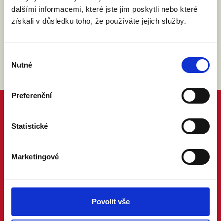
zákona č. 101/2000 Sb.
Přečíst
dalšími informacemi, které jste jim poskytli nebo které
získali v důsledku toho, že používáte jejich služby.
Výběr
Nutné
souhlasu
Preferenční
Statistické
Marketingové
Povolit vše