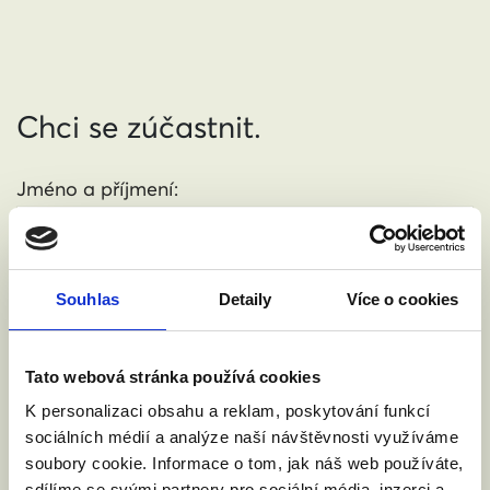
Chci se zúčastnit.
Jméno a příjmení:
Váš email:
Souhlas
Detaily
Více o cookies
Kde žijete?
:
(město, PSČ)
Tato webová stránka používá cookies
K personalizaci obsahu a reklam, poskytování funkcí
sociálních médií a analýze naší návštěvnosti využíváme
Přijdu s doprovodem.
soubory cookie. Informace o tom, jak náš web používáte,
sdílíme se svými partnery pro sociální média, inzerci a