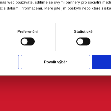
 náš web používáte, sdílíme se svými partnery pro sociální média
 s dalšími informacemi, které jste jim poskytli nebo které získa
 doprovodem.
Preferenční
Statistické
m se zpracováním osobních údajů podle zákona č. 101/2000 Sb.
Povolit výběr