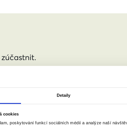
 zúčastnit.
jmení:
Detaily
á cookies
:
(město, PSČ)
klam, poskytování funkcí sociálních médií a analýze naší návšt