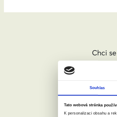
Chci se
Jméno a pří
Souhlas
Váš email:
Tato webová stránka použív
Kde žijete?
K personalizaci obsahu a re