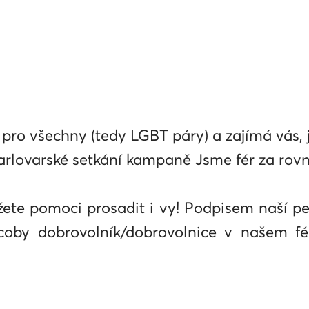
pro všechny (tedy LGBT páry) a zajímá vás, j
karlovarské setkání kampaně Jsme fér za rov
ete pomoci prosadit i vy! Podpisem naší pe
coby dobrovolník/dobrovolnice v našem f