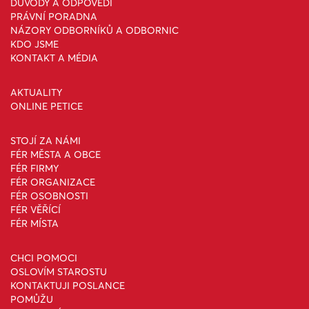
DŮVODY A ODPOVĚDI
PRÁVNÍ PORADNA
NÁZORY ODBORNÍKŮ A ODBORNIC
KDO JSME
KONTAKT A MÉDIA
AKTUALITY
ONLINE PETICE
STOJÍ ZA NÁMI
FÉR MĚSTA A OBCE
FÉR FIRMY
FÉR ORGANIZACE
FÉR OSOBNOSTI
FÉR VĚŘÍCÍ
FÉR MÍSTA
CHCI POMOCI
OSLOVÍM STAROSTU
KONTAKTUJI POSLANCE
POMŮŽU