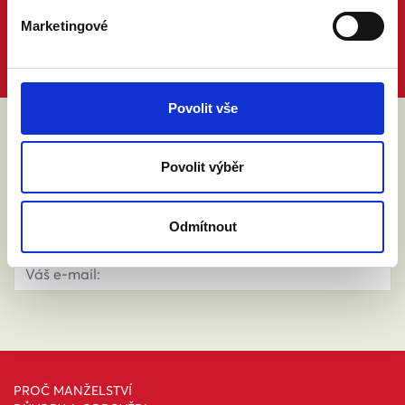
Marketingové
Povolit vše
ABY VÁM O MANŽELSTVÍ NIC
Povolit výběr
NEUNIKLO
Odmítnout
PROČ MANŽELSTVÍ